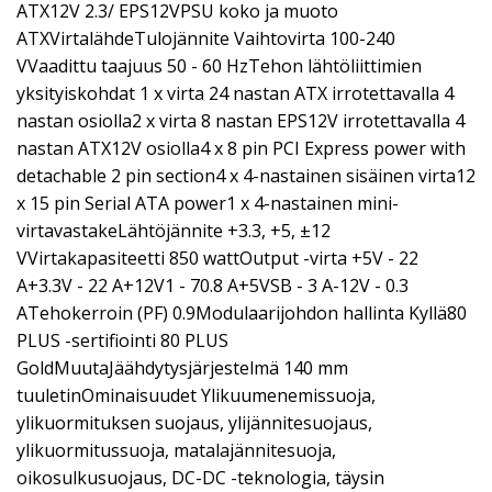
ATX12V 2.3/ EPS12VPSU koko ja muoto
ATXVirtalähdeTulojännite Vaihtovirta 100-240
VVaadittu taajuus 50 - 60 HzTehon lähtöliittimien
yksityiskohdat 1 x virta 24 nastan ATX irrotettavalla 4
nastan osiolla2 x virta 8 nastan EPS12V irrotettavalla 4
nastan ATX12V osiolla4 x 8 pin PCI Express power with
detachable 2 pin section4 x 4-nastainen sisäinen virta12
x 15 pin Serial ATA power1 x 4-nastainen mini-
virtavastakeLähtöjännite +3.3, +5, ±12
VVirtakapasiteetti 850 wattOutput -virta +5V - 22
A+3.3V - 22 A+12V1 - 70.8 A+5VSB - 3 A-12V - 0.3
ATehokerroin (PF) 0.9Modulaarijohdon hallinta Kyllä80
PLUS -sertifiointi 80 PLUS
GoldMuutaJäähdytysjärjestelmä 140 mm
tuuletinOminaisuudet Ylikuumenemissuoja,
ylikuormituksen suojaus, ylijännitesuojaus,
ylikuormitussuoja, matalajännitesuoja,
oikosulkusuojaus, DC-DC -teknologia, täysin