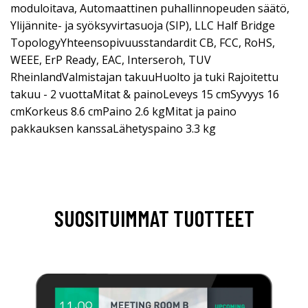
moduloitava, Automaattinen puhallinnopeuden säätö,
Ylijännite- ja syöksyvirtasuoja (SIP), LLC Half Bridge
TopologyYhteensopivuusstandardit CB, FCC, RoHS,
WEEE, ErP Ready, EAC, Interseroh, TUV
RheinlandValmistajan takuuHuolto ja tuki Rajoitettu
takuu - 2 vuottaMitat & painoLeveys 15 cmSyvyys 16
cmKorkeus 8.6 cmPaino 2.6 kgMitat ja paino
pakkauksen kanssaLähetyspaino 3.3 kg
SUOSITUIMMAT TUOTTEET