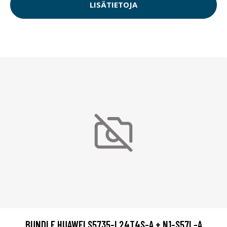
LISÄTIETOJA
BUNDLE HUAWEI S5735-L24T4S-A + N1-S57L-A