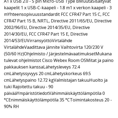
A1 x USB 2.0 - 5 pin Micro-USB Type BMuutaSisältyvät
kaapelit 1 x USB-C-kaapeli - 1.8 m1 x verkon kaapeli - 3
mYhteensopivuusstandardit FCC CFR47 Part 15 C, FCC
CFR47 Part 15 B, NRTL, Directive 2011/65/EU, Directive
2002/96/EU, Directive 2014/35/EU, Directive
2014/30/EU, FCC CFR47 Part 15 E, Directive
2014/53/EUVirransyöttöVirtalähde
VirtalähdeVaadittava jännite Vaihtovirta 120/230 V
(50/60 Hz)Ohjelmisto / JärjestelmävaatimuksetMukana
tulevat ohjelmistot Cisco Webex Room OSMitat ja paino
pakkauksen kanssaLähetysleveys 72.4
cmLähetyssyvyys 20 cmLähetyskorkeus 69.5
cmLähetyspaino 12.72 kgValmistajan takuuHuolto ja
tuki Rajoitettu takuu - 90
päivääYmpäristötiedotVähimmäiskäyttölämpötila 0
°CEnimmäiskäyttölämpötila 35 °CToimintakosteus 20 -
90% RH