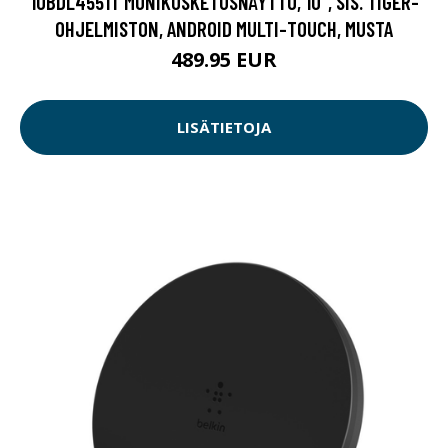
10BDL4551T MONIKOSKETUSNÄYTTÖ, 10", SIS. TIGER-
OHJELMISTON, ANDROID MULTI-TOUCH, MUSTA
489.95 EUR
LISÄTIETOJA