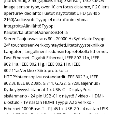
(horizontal), 8 megapixels image sensor, 1/3.2 CMOS
image sensor type, over 10 cm focus distance, F 2.0 lens
apertureVideolähtöTuetut näyttötilat UHD (3840 x
2160)AudiosyöteTyyppi 4 mikrofonin ryhmä -
integroituÄänilähtöTyyppi
Kaiutin/kaiuttimetÄänentoistotila
StereoTaajuusvastaus 80 - 20000 HzSyötelaiteTyyppi
24" touchscreenVerkkoyhteydetLiitettävyystekniikka
Langaton, langallinenTiedonsiirtoprotokolla Ethernet,
Fast Ethernet, Gigabit Ethernet, IEEE 802.11b, IEEE
802.11a, IEEE 802.11g, IEEE 802.11n, IEEE
802.11acVerkko / Siirtoprotokolla
HTTPYhteensopivuusstandardit IEEE 802.3u, IEEE
802.3i, IEEE 802.3ab, G.711, G.722, G.729Laajennus /
KytkeytyvyysLiitännät 1 x USB-C - DisplayPort-
sisäänmeno - 24 pin USB-C1 x näyttö / video - HDMI-
ulostulo - 19 nastan HDMI Tyyppi A2 x verkko -
Ethernet 1000Base-T - RJ-451 x USB 2.0 - 4 nastan USB-