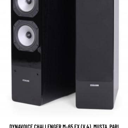
DYNAVOICE CHALLENGER M-65 EX (V.4), MUSTA, PARI