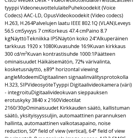
Cisco Webex Desk - VideoneuvottelulaiteYleistäLaitteen
tyyppi VideoneuvottelulaitePuhekoodekit (Voice
Codecs) AAC-LD, OpusVideokoodekit (Video codecs)
H.263, H.264Palvelujen laatu IEEE 802.1Q (VLAN)Leveys
56.5 cmSyvyys 7 cmKorkeus 47.4 cmPaino 8.7
kgNäyttöTekniikka IPSNäytön koko 24"Alkuperäinen
tarkkuus 1920 x 1080Kuvasuhde 16:9Kuvan kirkkaus
300 cd/m²Kuvan kontrastisuhde 1000:1Päätteen
ominaisuudet Häikäisemätön, 72% värivalinta,
kosketusnäyttö, ±89° horizontal viewing
angleModeemiDigitaalinen signaalinvälitysprotokolla
H.323, SIPVideosyöteTyyppi Digitaalivideokamera (väri)
- integroituDigitaalivideokuvan sieppauksen
erotuskyky 3840 x 2160Videotilat
2160/30pOminaisuudet Kirkkauden säätö, kallistuman
säätö, yksityisyyssuljin, automaattinen parannuksen
hallinta, automaattinen valkotasapaino, noise
reduction, 50° field of view (vertical), 64° field of view