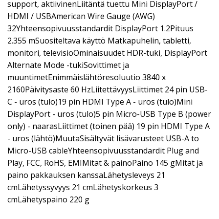
support, aktiivinenLiitäntä tuettu Mini DisplayPort /
HDMI / USBAmerican Wire Gauge (AWG)
32Yhteensopivuusstandardit DisplayPort 1.2Pituus
2.355 mSuositeltava käyttö Matkapuhelin, tabletti,
monitori, televisioOminaisuudet HDR-tuki, DisplayPort
Alternate Mode -tukiSovittimet ja
muuntimetEnimmäislähtöresoluutio 3840 x
2160Päivitysaste 60 HzLiitettävyysLiittimet 24 pin USB-
C - uros (tulo)19 pin HDMI Type A - uros (tulo)Mini
DisplayPort - uros (tulo)5 pin Micro-USB Type B (power
only) - naarasLiittimet (toinen pää) 19 pin HDMI Type A
- uros (lähtö)MuutaSisältyvät lisävarusteet USB-A to
Micro-USB cableYhteensopivuusstandardit Plug and
Play, FCC, RoHS, EMIMitat & painoPaino 145 gMitat ja
paino pakkauksen kanssaLähetysleveys 21
cmLähetyssyvyys 21 cmLähetyskorkeus 3
cmLähetyspaino 220 g