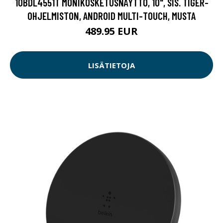
10BDL4551T MONIKOSKETUSNÄYTTÖ, 10", SIS. TIGER-
OHJELMISTON, ANDROID MULTI-TOUCH, MUSTA
489.95 EUR
LISÄTIETOJA