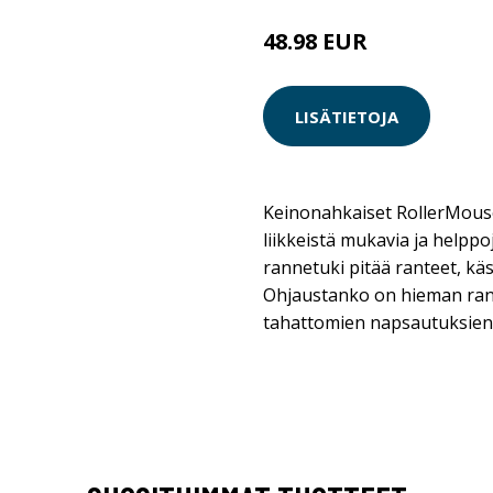
48.98 EUR
LISÄTIETOJA
Keinonahkaiset RollerMouse
liikkeistä mukavia ja helpp
rannetuki pitää ranteet, käs
Ohjaustanko on hieman ra
tahattomien napsautuksien 