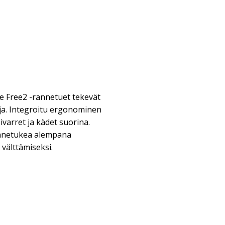
 Free2 -rannetuet tekevät
oja. Integroitu ergonominen
ivarret ja kädet suorina.
nnetukea alempana
välttämiseksi.