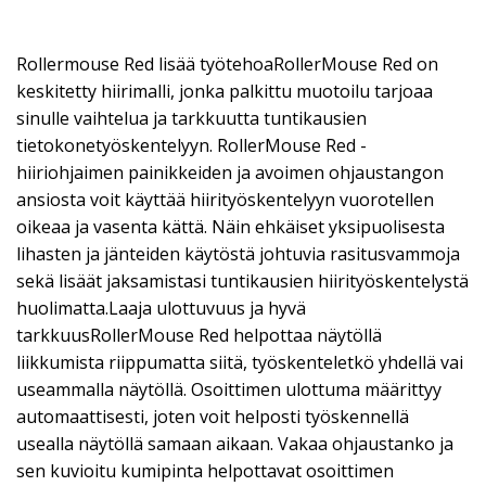
Rollermouse Red lisää työtehoaRollerMouse Red on
keskitetty hiirimalli, jonka palkittu muotoilu tarjoaa
sinulle vaihtelua ja tarkkuutta tuntikausien
tietokonetyöskentelyyn. RollerMouse Red -
hiiriohjaimen painikkeiden ja avoimen ohjaustangon
ansiosta voit käyttää hiirityöskentelyyn vuorotellen
oikeaa ja vasenta kättä. Näin ehkäiset yksipuolisesta
lihasten ja jänteiden käytöstä johtuvia rasitusvammoja
sekä lisäät jaksamistasi tuntikausien hiirityöskentelystä
huolimatta.Laaja ulottuvuus ja hyvä
tarkkuusRollerMouse Red helpottaa näytöllä
liikkumista riippumatta siitä, työskenteletkö yhdellä vai
useammalla näytöllä. Osoittimen ulottuma määrittyy
automaattisesti, joten voit helposti työskennellä
usealla näytöllä samaan aikaan. Vakaa ohjaustanko ja
sen kuvioitu kumipinta helpottavat osoittimen