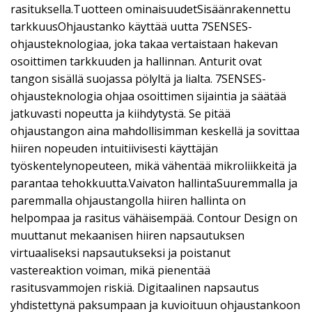
rasituksella.Tuotteen ominaisuudetSisäänrakennettu
tarkkuusOhjaustanko käyttää uutta 7SENSES-
ohjausteknologiaa, joka takaa vertaistaan hakevan
osoittimen tarkkuuden ja hallinnan. Anturit ovat
tangon sisällä suojassa pölyltä ja lialta. 7SENSES-
ohjausteknologia ohjaa osoittimen sijaintia ja säätää
jatkuvasti nopeutta ja kiihdytystä. Se pitää
ohjaustangon aina mahdollisimman keskellä ja sovittaa
hiiren nopeuden intuitiivisesti käyttäjän
työskentelynopeuteen, mikä vähentää mikroliikkeitä ja
parantaa tehokkuutta.Vaivaton hallintaSuuremmalla ja
paremmalla ohjaustangolla hiiren hallinta on
helpompaa ja rasitus vähäisempää. Contour Design on
muuttanut mekaanisen hiiren napsautuksen
virtuaaliseksi napsautukseksi ja poistanut
vastereaktion voiman, mikä pienentää
rasitusvammojen riskiä. Digitaalinen napsautus
yhdistettynä paksumpaan ja kuvioituun ohjaustankoon