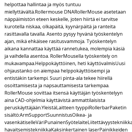
helpottaa hallintaa ja myös tuntuu
miellyttävältä.Rollermouse DNARollerMouse asetetaan
näppäimistön eteen keskelle, joten hiirtä ei tarvitse
kurotella niskaa, olkapäitä, kyynärpäitä ja ranteita
rasittavalla tavalla. Asento pysyy hyvänä työskentelyn
ajan, mikä ehkäisee rasitusvammoja. Työskentelyn
aikana kannattaa käyttää rannetukea, molempia käsiä
ja vaihdella asentoa. RollerMousella työskentely on
mukavampaa.Helppokäyttöinen, heti käyttövalmisUusi
ohjaustanko on aiempaa helppokäyttöisempi ja
entistäkin tarkempi. Suuri pinta-ala tekee hiirellä
osoittamisesta ja napsauttamisesta tarkempaa.
RollerMouse sovittaa itsensä käyttäjän työskentelyyn
aina CAD-ohjelmia käyttävistä ammattilaisista
peruskäyttäjään.YleistäLaitteen tyyppiRollerbarPaketin
sisältö:ArmSupportSuunnistusOikea- ja
vasenkätiselleVäriPunainenSyötelaiteLiitettävyystekniik
havaitsemistekniikkaKaksinkertainen laserPainikkeiden