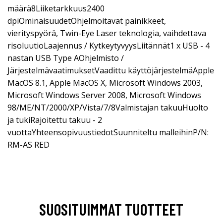
määrä8Liiketarkkuus2400
dpiOminaisuudetOhjelmoitavat painikkeet,
vierityspyörä, Twin-Eye Laser teknologia, vaihdettava
risoluutioLaajennus / KytkeytyvyysLiitännät1 x USB - 4
nastan USB Type AOhjelmisto /
JärjestelmävaatimuksetVaadittu käyttöjärjestelmäApple
MacOS 8.1, Apple MacOS X, Microsoft Windows 2003,
Microsoft Windows Server 2008, Microsoft Windows
98/ME/NT/2000/XP/Vista/7/8Valmistajan takuuHuolto
ja tukiRajoitettu takuu - 2
vuottaYhteensopivuustiedotSuunniteltu malleihinP/N:
RM-AS RED
SUOSITUIMMAT TUOTTEET