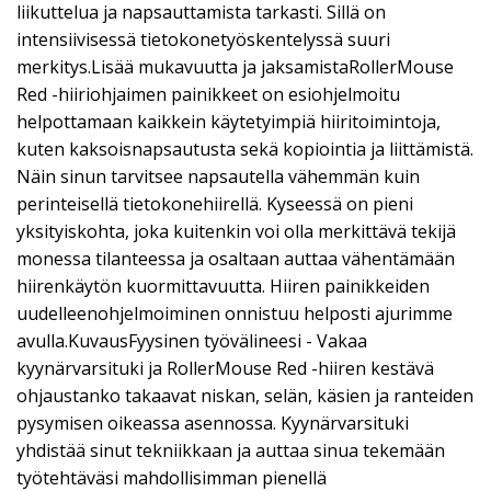
liikuttelua ja napsauttamista tarkasti. Sillä on
intensiivisessä tietokonetyöskentelyssä suuri
merkitys.Lisää mukavuutta ja jaksamistaRollerMouse
Red -hiiriohjaimen painikkeet on esiohjelmoitu
helpottamaan kaikkein käytetyimpiä hiiritoimintoja,
kuten kaksoisnapsautusta sekä kopiointia ja liittämistä.
Näin sinun tarvitsee napsautella vähemmän kuin
perinteisellä tietokonehiirellä. Kyseessä on pieni
yksityiskohta, joka kuitenkin voi olla merkittävä tekijä
monessa tilanteessa ja osaltaan auttaa vähentämään
hiirenkäytön kuormittavuutta. Hiiren painikkeiden
uudelleenohjelmoiminen onnistuu helposti ajurimme
avulla.KuvausFyysinen työvälineesi - Vakaa
kyynärvarsituki ja RollerMouse Red -hiiren kestävä
ohjaustanko takaavat niskan, selän, käsien ja ranteiden
pysymisen oikeassa asennossa. Kyynärvarsituki
yhdistää sinut tekniikkaan ja auttaa sinua tekemään
työtehtäväsi mahdollisimman pienellä