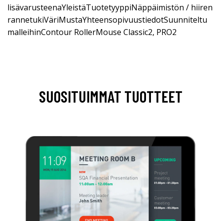
lisävarusteenaYleistäTuotetyyppiNäppäimistön / hiiren
rannetukiVäriMustaYhteensopivuustiedotSuunniteltu
malleihinContour RollerMouse Classic2, PRO2
SUOSITUIMMAT TUOTTEET