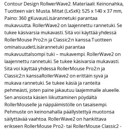
Contour Design RollwerWave2. Materiaali: Keinonahka,
Tuotteen väri: Musta. Mitat (LxSxK): 525 x 140 x 37 mm,
Paino: 360 gKuvausLisärannetuki parantaa
mukavuutta. RollerWave2 on laajennettu rannetuki. Se
tukee käsivarsia mukavasti. Sitä voi käyttää yhdessä
RollerMouse Pro2:n ja Classic2:n kanssa.Tuotteen
ominaisuudetLisärannetuki parantaa
mukavuuttaIsompi tuki – mukavempi. RollerWave2 on
laajennettu rannetuki. Se tukee käsivarsia mukavasti.
Sitä voi käyttää yhdessä RollerMouse Pro2:n ja
Classic2:n kanssaRollerWave2 on erittäin syvä ja
mukava rannetuki. Se tukee käsiä ja ranteita
pehmeästi, joten paine jakautuu laajemmalle alueelle.
Sen ansiosta käsien liikuttaminen pöydältä
RollerMouselle ja näppäimistölle on tasaisempi.
Pehmuste on keinonahalla päällystettyä muotonsa
säilyttävää vaahtoa. RollerWave2 on hankittava
erikseen RollerMouse Pro2- tai RollerMouse Classic2 -