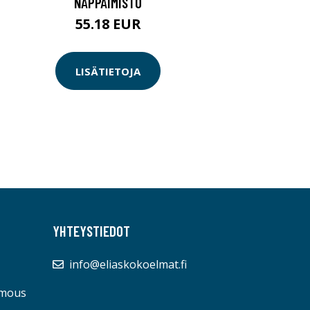
NÄPPÄIMISTÖ
55.18 EUR
LISÄTIETOJA
YHTEYSTIEDOT
info@eliaskokoelmat.fi
umous