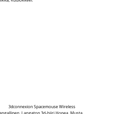
iikka
,
Kuulokkeet