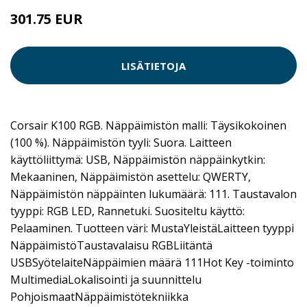
301.75 EUR
LISÄTIETOJA
Corsair K100 RGB. Näppäimistön malli: Täysikokoinen
(100 %). Näppäimistön tyyli: Suora. Laitteen
käyttöliittymä: USB, Näppäimistön näppäinkytkin:
Mekaaninen, Näppäimistön asettelu: QWERTY,
Näppäimistön näppäinten lukumäärä: 111. Taustavalon
tyyppi: RGB LED, Rannetuki. Suositeltu käyttö:
Pelaaminen. Tuotteen väri: MustaYleistäLaitteen tyyppi
NäppäimistöTaustavalaisu RGBLiitäntä
USBSyötelaiteNäppäimien määrä 111Hot Key -toiminto
MultimediaLokalisointi ja suunnittelu
PohjoismaatNäppäimistötekniikka