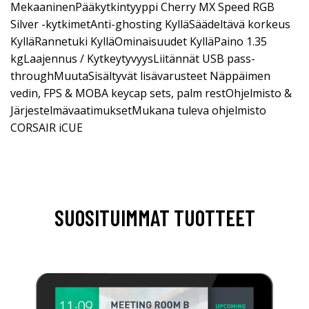
MekaaninenPääkytkintyyppi Cherry MX Speed RGB
Silver -kytkimetAnti-ghosting KylläSäädeltävä korkeus
KylläRannetuki KylläOminaisuudet KylläPaino 1.35
kgLaajennus / KytkeytyvyysLiitännät USB pass-
throughMuutaSisältyvät lisävarusteet Näppäimen
vedin, FPS & MOBA keycap sets, palm restOhjelmisto &
JärjestelmävaatimuksetMukana tuleva ohjelmisto
CORSAIR iCUE
SUOSITUIMMAT TUOTTEET