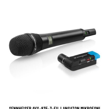
SENNHEISER AVX-835-3-EU, LANGATON MIKROFONI