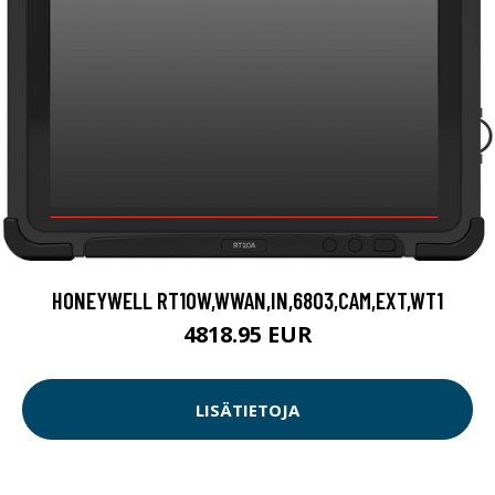
HONEYWELL RT10W,WWAN,IN,6803,CAM,EXT,WT1
4818.95 EUR
LISÄTIETOJA