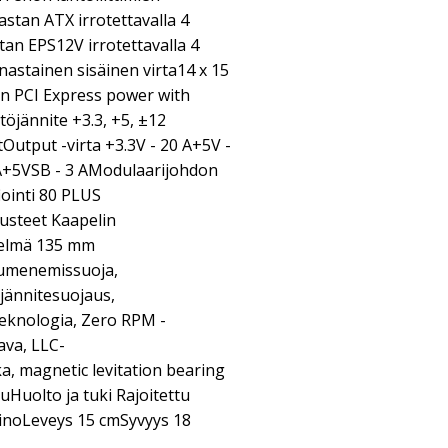
nastan ATX irrotettavalla 4
stan EPS12V irrotettavalla 4
nastainen sisäinen virta14 x 15
in PCI Express power with
töjännite +3.3, +5, ±12
Output -virta +3.3V - 20 A+5V -
3 A+5VSB - 3 AModulaarijohdon
fiointi 80 PLUS
usteet Kaapelin
stelmä 135 mm
uumenemissuoja,
ijännitesuojaus,
eknologia, Zero RPM -
tava, LLC-
, magnetic levitation bearing
uHuolto ja tuki Rajoitettu
ainoLeveys 15 cmSyvyys 18