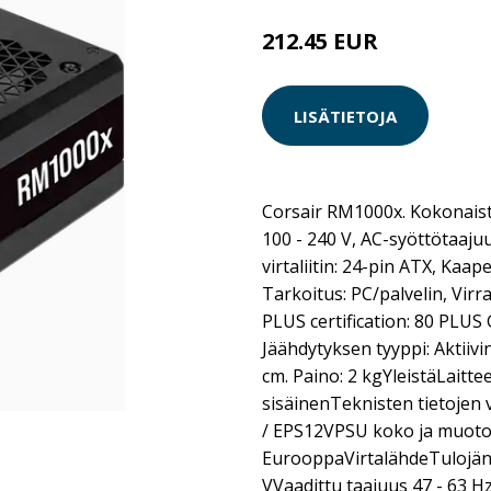
212.45 EUR
LISÄTIETOJA
Corsair RM1000x. Kokonaist
100 - 240 V, AC-syöttötaajuu
virtaliitin: 24-pin ATX, Kaap
Tarkoitus: PC/palvelin, Virr
PLUS certification: 80 PLUS 
Jäähdytyksen tyyppi: Aktiivi
cm. Paino: 2 kgYleistäLaitte
sisäinenTeknisten tietoje
/ EPS12VPSU koko ja muoto
EurooppaVirtalähdeTulojänn
VVaadittu taajuus 47 - 63 H