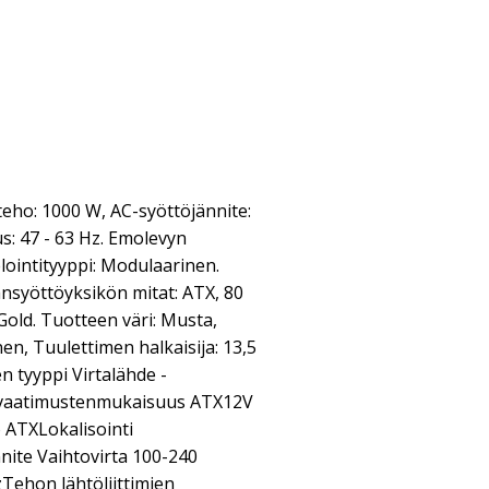
eho: 1000 W, AC-syöttöjännite:
s: 47 - 63 Hz. Emolevyn
elointityyppi: Modulaarinen.
ansyöttöyksikön mitat: ATX, 80
Gold. Tuotteen väri: Musta,
nen, Tuulettimen halkaisija: 13,5
en tyyppi Virtalähde -
n vaatimustenmukaisuus ATX12V
 ATXLokalisointi
ite Vaihtovirta 100-240
zTehon lähtöliittimien