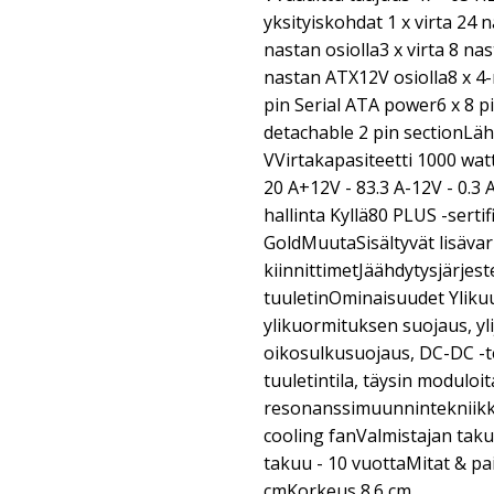
yksityiskohdat 1 x virta 24 
nastan osiolla3 x virta 8 na
nastan ATX12V osiolla8 x 4-
pin Serial ATA power6 x 8 p
detachable 2 pin sectionLäh
VVirtakapasiteetti 1000 watt
20 A+12V - 83.3 A-12V - 0.
hallinta Kyllä80 PLUS -serti
GoldMuutaSisältyvät lisävar
kiinnittimetJäähdytysjärje
tuuletinOminaisuudet Ylik
ylikuormituksen suojaus, yl
oikosulkusuojaus, DC-DC -t
tuuletintila, täysin moduloi
resonanssimuunnintekniikka
cooling fanValmistajan taku
takuu - 10 vuottaMitat & p
cmKorkeus 8.6 cm