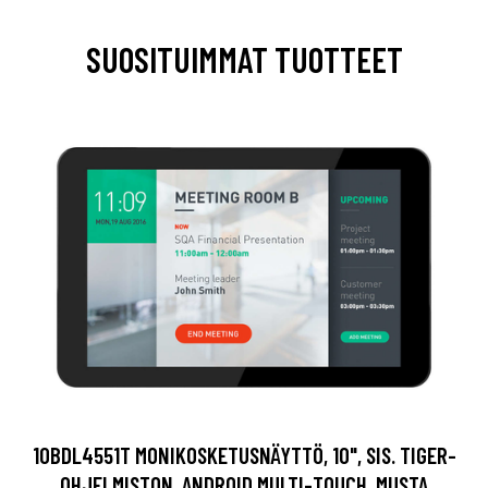
SUOSITUIMMAT TUOTTEET
10BDL4551T MONIKOSKETUSNÄYTTÖ, 10", SIS. TIGER-
OHJELMISTON, ANDROID MULTI-TOUCH, MUSTA