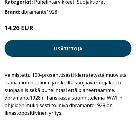
Kategoriat:
Puhelintarvikkeet
,
Suojakuoret
Brand:
dbramante1928
14.26 EUR
LISÄTIETOJA
Valmistettu 100-prosenttisesti kierrätetystä muovista.
Tämä monipuolinen ja iskuilta suojaava suojakuori
suojaa siis sekä puhelintasi että planeettaamme.
dbramante1928:n Tanskassa suunnittelema. WWF:n
ohjeiden mukaisesti toimiva dbramante1928 on
ilmastopositiivinen yritys.