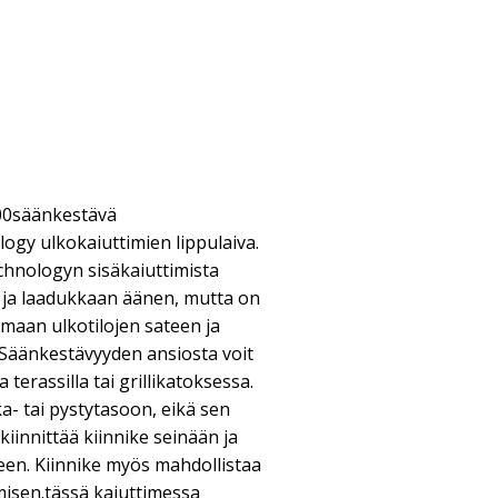
500säänkestävä
logy ulkokaiuttimien lippulaiva.
technologyn sisäkaiuttimista
 ja laadukkaan äänen, mutta on
maan ulkotilojen sateen ja
 Säänkestävyyden ansiosta voit
 terassilla tai grillikatoksessa.
a- tai pystytasoon, eikä sen
kiinnittää kiinnike seinään ja
een. Kiinnike myös mahdollistaa
isen.tässä kaiuttimessa