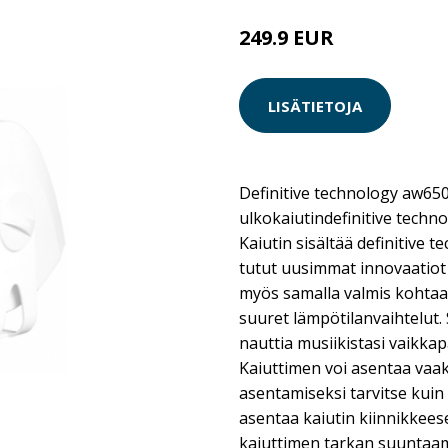
249.9 EUR
LISÄTIETOJA
Definitive technology aw6
ulkokaiutindefinitive techno
Kaiutin sisältää definitive 
tutut uusimmat innovaatiot
myös samalla valmis kohtaa
suuret lämpötilanvaihtelut.
nauttia musiikistasi vaikkapa
Kaiuttimen voi asentaa vaak
asentamiseksi tarvitse kuin 
asentaa kaiutin kiinnikkees
kaiuttimen tarkan suuntaam