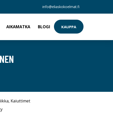
info@eliaskokoelmat.fi
AIKAMATKA
BLOGI
KAUPPA
INEN
iikka
,
Kaiuttimet
gy