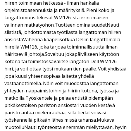
hiiren toimimaan hetkessä - ilman hankalia
ohjelmistoasennuksia ja määrityksiä. Pieni koko ja
langattomuus tekevät WM126: sta erinomaisen
valinnan matkatyöhön.Tuotteen ominaisuudetNauti
siististä, johdottomasta työtilasta langattoman hiiren
ansiostaVähennä kaapelisotkua Dellin langattomalla
hiirellä WM126, joka tarjoaa toiminnallisuutta ilman
häiritseviä johtoja.Soveltuu jokapäiväiseen käyttöön
kotona tai toimistossaValitse langaton Dell WM126 -
hiiri, ja voit ottaa työsi mukaan tien päälle. Voit yhdistää
jopa kuusi yhteensopivaa laitetta yhdellä
vastaanottimella. Näin voit muodostaa langattoman
yhteyden näppäimistöihin ja hiiriin kotona, työssä ja
matkoilla.Työskentele ja pelaa entistä pidempään
pitkäkestoisen pariston ansiosta1 vuoden kestävä
paristo antaa mielenrauhaa, sillä tiedät voivasi
työskennellä pitkään lähes missä tahansa.Mukava
muotoiluNauti työnteosta enemmän miellyttävän, hyvin