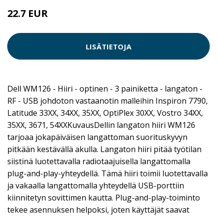
22.7 EUR
LISÄTIETOJA
Dell WM126 - Hiiri - optinen - 3 painiketta - langaton -
RF - USB johdoton vastaanotin malleihin Inspiron 7790,
Latitude 33XX, 34XX, 35XX, OptiPlex 30XX, Vostro 34XX,
35XX, 3671, 54XXKuvausDellin langaton hiiri WM126
tarjoaa jokapäiväisen langattoman suorituskyvyn
pitkään kestävällä akulla. Langaton hiiri pitää työtilan
siistinä luotettavalla radiotaajuisella langattomalla
plug-and-play-yhteydellä. Tämä hiiri toimii luotettavalla
ja vakaalla langattomalla yhteydellä USB-porttiin
kiinnitetyn sovittimen kautta. Plug-and-play-toiminto
tekee asennuksen helpoksi, joten käyttäjät saavat