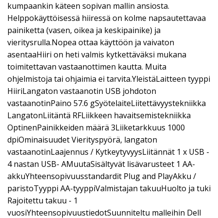
kumpaankin käteen sopivan mallin ansiosta.
Helppokäyttöisessä hiiressä on kolme napsautettavaa
painiketta (vasen, oikea ja keskipainike) ja
vieritysrulla.Nopea ottaa käyttöön ja vaivaton
asentaaHiiri on heti valmis kytkettäväksi mukana
toimitettavan vastaanottimen kautta. Muita
ohjelmistoja tai ohjaimia ei tarvita.YleistäLaitteen tyyppi
HiiriLangaton vastaanotin USB johdoton
vastaanotinPaino 57.6 gSyötelaiteLiitettävyystekniikka
LangatonLiitäntä RFLiikkeen havaitsemistekniikka
OptinenPainikkeiden määrä 3Liiketarkkuus 1000
dpiOminaisuudet Vierityspyörä, langaton
vastaanotinLaajennus / KytkeytyvyysLiitännät 1 x USB -
4 nastan USB- AMuutaSisältyvät lisävarusteet 1 AA-
akkuYhteensopivuusstandardit Plug and PlayAkku /
paristoTyyppi AA-tyyppiValmistajan takuuHuolto ja tuki
Rajoitettu takuu - 1
vuosiYhteensopivuustiedotSuunniteltu malleihin Dell