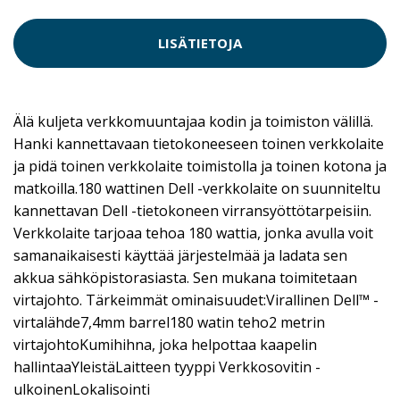
LISÄTIETOJA
Älä kuljeta verkkomuuntajaa kodin ja toimiston välillä.
Hanki kannettavaan tietokoneeseen toinen verkkolaite
ja pidä toinen verkkolaite toimistolla ja toinen kotona ja
matkoilla.180 wattinen Dell -verkkolaite on suunniteltu
kannettavan Dell -tietokoneen virransyöttötarpeisiin.
Verkkolaite tarjoaa tehoa 180 wattia, jonka avulla voit
samanaikaisesti käyttää järjestelmää ja ladata sen
akkua sähköpistorasiasta. Sen mukana toimitetaan
virtajohto. Tärkeimmät ominaisuudet:Virallinen Dell™ -
virtalähde7,4mm barrel180 watin teho2 metrin
virtajohtoKumihihna, joka helpottaa kaapelin
hallintaaYleistäLaitteen tyyppi Verkkosovitin -
ulkoinenLokalisointi