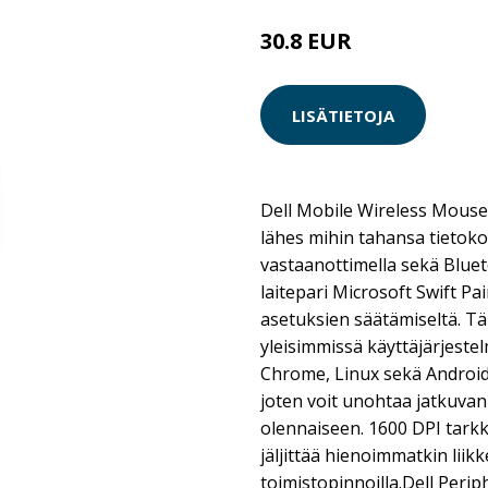
30.8 EUR
LISÄTIETOJA
Dell Mobile Wireless Mous
lähes mihin tahansa tieto
vastaanottimella sekä Blue
laitepari Microsoft Swift Pair
asetuksien säätämiseltä. Täm
yleisimmissä käyttäjärjest
Chrome, Linux sekä Android
joten voit unohtaa jatkuvan 
olennaiseen. 1600 DPI tarkk
jäljittää hienoimmatkin liikke
toimistopinnoilla.Dell Peri