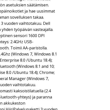
tön asetuksien säätämisen.
näppäinoikotiet ja hae uusimmat
saman sovelluksen takaa.
 3 vuoden vaihtotakuu. Dell
n yhden työpäivän vasteajalla.
tinen sensori 1600 DPI
Yhteys: 2.4GHz USB-
oth. Toimii AA-paristolla.
2.4Ghz (Windows 7, Windows 8.1
Enterprise 8.0 /Ubuntu 18.4);
luetooth (Windows 8.1 and 10;
ise 8.0 /Ubuntu 18.4); Chrome;
pheral Manager (Windows 7,
 vuoden vaihtotakuu.
masti kaksoistilatuella (2.4
Bluetooth-yhteys) ja paranna
en akkukeston
ppi HiiriPalvelupaketti 3 vuoden