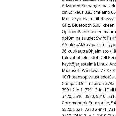
Advanced Exchange -palvelu
cmKorkeus 3.83 cmPaino 65
MustaSyötelaiteLiitettävyys
GHz, Bluetooth 5.0Liikkeen
OptinenPainikkeiden määrä
dpiOminaisuudet Swift PairM
AA-akkuAkku / paristoTyypp
36 kuukauttaOhjelmisto / 
tulevat ohjelmistot Dell Pe
käyttöjärjestelmä Linux, A
Microsoft Windows 7 / 8 / 8.
10YhteensopivuustiedotSuun
CompactDell Inspiron 3793, 
7591 2 in 1, 7791 2-in-1Dell 
3420, 3510, 3520, 5310, 5310
Chromebook Enterprise, 541
5520, 5521, 7210 2-in-1, 731
7410, 7410 2-in-1, 7410 Ch