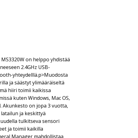
e MS3320W on helppo yhdistää
koneeseen 2.4GHz USB-
tooth-yhteydelllä.p>Muodosta
illa ja säästyt ylimääräiseltä
ä hiiri toimii kaikissa
elmissä kuten Windows, Mac OS,
. Akunkesto on jopa 3 vuotta,
latailun ja keskittyä
uudella tulkitseva sensori
et ja toimii kaikilla
pheral Manager mahdollistaa