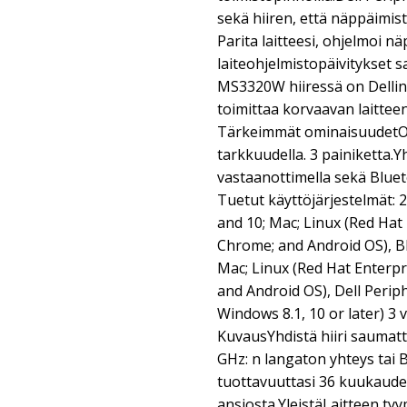
sekä hiiren, että näppäimis
Parita laitteesi, ohjelmoi 
laiteohjelmistopäivitykset 
MS3320W hiiressä on Dellin
toimittaa korvaavan laittee
Tärkeimmät ominaisuudetOp
tarkkuudella. 3 painiketta.
vastaanottimella sekä Blueto
Tuetut käyttöjärjestelmät: 
and 10; Mac; Linux (Red Hat 
Chrome; and Android OS), B
Mac; Linux (Red Hat Enterpr
and Android OS), Dell Peri
Windows 8.1, 10 or later) 3
KuvausYhdistä hiiri saumatto
GHz: n langaton yhteys tai 
tuottavuuttasi 36 kuukaud
ansiosta.YleistäLaitteen tyy