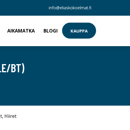
info@eliaskokoelmat.fi
AIKAMATKA
BLOGI
KAUPPA
LE/BT)
t
,
Hiiret