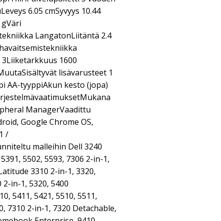
Leveys 6.05 cmSyvyys 10.44
 gVäri
tekniikka LangatonLiitäntä 2.4
 havaitsemistekniikka
 3Liiketarkkuus 1600
uutaSisältyvät lisävarusteet 1
i AA-tyyppiAkun kesto (jopa)
JärjestelmävaatimuksetMukana
ripheral ManagerVaadittu
ndroid, Google Chrome OS,
1 /
niteltu malleihin Dell 3240
5391, 5502, 5593, 7306 2-in-1,
Latitude 3310 2-in-1, 3320,
 2-in-1, 5320, 5400
0, 5411, 5421, 5510, 5511,
0, 7310 2-in-1, 7320 Detachable,
romebook Enterprise, 9410,