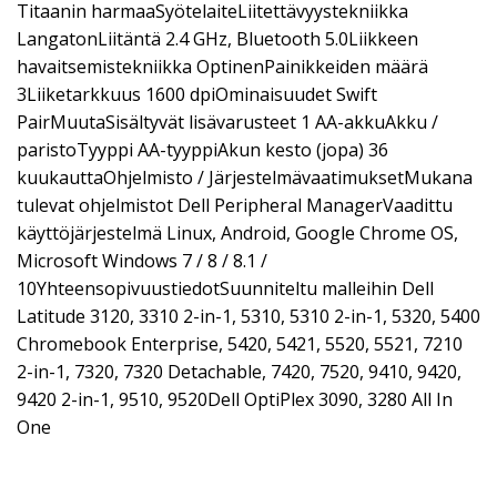
Titaanin harmaaSyötelaiteLiitettävyystekniikka
LangatonLiitäntä 2.4 GHz, Bluetooth 5.0Liikkeen
havaitsemistekniikka OptinenPainikkeiden määrä
3Liiketarkkuus 1600 dpiOminaisuudet Swift
PairMuutaSisältyvät lisävarusteet 1 AA-akkuAkku /
paristoTyyppi AA-tyyppiAkun kesto (jopa) 36
kuukauttaOhjelmisto / JärjestelmävaatimuksetMukana
tulevat ohjelmistot Dell Peripheral ManagerVaadittu
käyttöjärjestelmä Linux, Android, Google Chrome OS,
Microsoft Windows 7 / 8 / 8.1 /
10YhteensopivuustiedotSuunniteltu malleihin Dell
Latitude 3120, 3310 2-in-1, 5310, 5310 2-in-1, 5320, 5400
Chromebook Enterprise, 5420, 5421, 5520, 5521, 7210
2-in-1, 7320, 7320 Detachable, 7420, 7520, 9410, 9420,
9420 2-in-1, 9510, 9520Dell OptiPlex 3090, 3280 All In
One