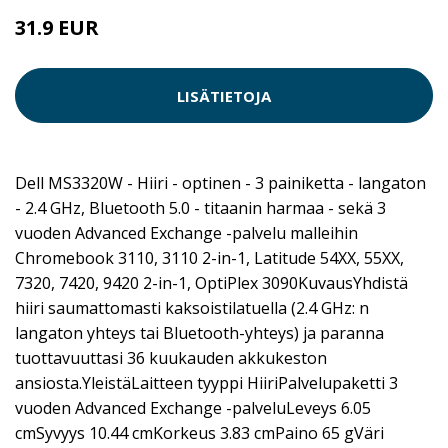
31.9 EUR
LISÄTIETOJA
Dell MS3320W - Hiiri - optinen - 3 painiketta - langaton
- 2.4 GHz, Bluetooth 5.0 - titaanin harmaa - sekä 3
vuoden Advanced Exchange -palvelu malleihin
Chromebook 3110, 3110 2-in-1, Latitude 54XX, 55XX,
7320, 7420, 9420 2-in-1, OptiPlex 3090KuvausYhdistä
hiiri saumattomasti kaksoistilatuella (2.4 GHz: n
langaton yhteys tai Bluetooth-yhteys) ja paranna
tuottavuuttasi 36 kuukauden akkukeston
ansiosta.YleistäLaitteen tyyppi HiiriPalvelupaketti 3
vuoden Advanced Exchange -palveluLeveys 6.05
cmSyvyys 10.44 cmKorkeus 3.83 cmPaino 65 gVäri