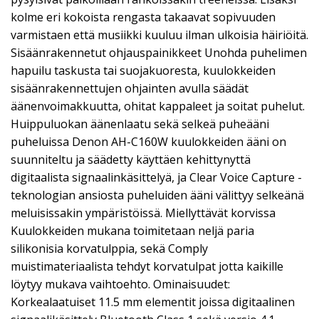
kolme eri kokoista rengasta takaavat sopivuuden
varmistaen että musiikki kuuluu ilman ulkoisia häiriöitä.
Sisäänrakennetut ohjauspainikkeet Unohda puhelimen
hapuilu taskusta tai suojakuoresta, kuulokkeiden
sisäänrakennettujen ohjainten avulla säädät
äänenvoimakkuutta, ohitat kappaleet ja soitat puhelut.
Huippuluokan äänenlaatu sekä selkeä puheääni
puheluissa Denon AH-C160W kuulokkeiden ääni on
suunniteltu ja säädetty käyttäen kehittynyttä
digitaalista signaalinkäsittelyä, ja Clear Voice Capture -
teknologian ansiosta puheluiden ääni välittyy selkeänä
meluisissakin ympäristöissä. Miellyttävät korvissa
Kuulokkeiden mukana toimitetaan neljä paria
silikonisia korvatulppia, sekä Comply
muistimateriaalista tehdyt korvatulpat jotta kaikille
löytyy mukava vaihtoehto. Ominaisuudet:
Korkealaatuiset 11.5 mm elementit joissa digitaalinen