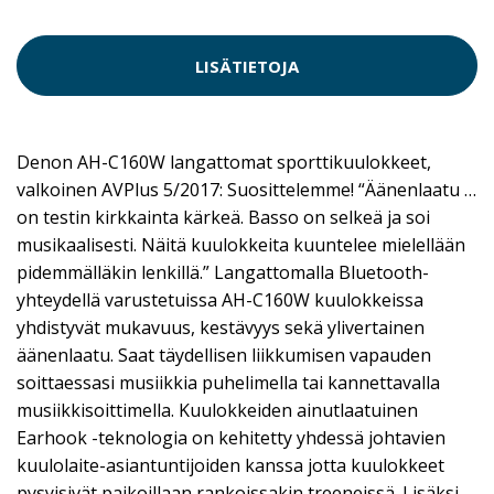
LISÄTIETOJA
Denon AH-C160W langattomat sporttikuulokkeet,
valkoinen AVPlus 5/2017: Suosittelemme! “Äänenlaatu …
on testin kirkkainta kärkeä. Basso on selkeä ja soi
musikaalisesti. Näitä kuulokkeita kuuntelee mielellään
pidemmälläkin lenkillä.” Langattomalla Bluetooth-
yhteydellä varustetuissa AH-C160W kuulokkeissa
yhdistyvät mukavuus, kestävyys sekä ylivertainen
äänenlaatu. Saat täydellisen liikkumisen vapauden
soittaessasi musiikkia puhelimella tai kannettavalla
musiikkisoittimella. Kuulokkeiden ainutlaatuinen
Earhook -teknologia on kehitetty yhdessä johtavien
kuulolaite-asiantuntijoiden kanssa jotta kuulokkeet
pysyisivät paikoillaan rankoissakin treeneissä. Lisäksi