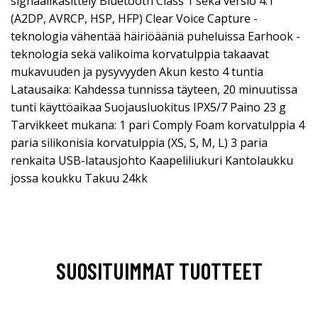
signaalikäsittely Bluetooth Class 1 sekä versio 4.1
(A2DP, AVRCP, HSP, HFP) Clear Voice Capture -
teknologia vähentää häiriöääniä puheluissa Earhook -
teknologia sekä valikoima korvatulppia takaavat
mukavuuden ja pysyvyyden Akun kesto 4 tuntia
Latausaika: Kahdessa tunnissa täyteen, 20 minuutissa
tunti käyttöaikaa Suojausluokitus IPX5/7 Paino 23 g
Tarvikkeet mukana: 1 pari Comply Foam korvatulppia 4
paria silikonisia korvatulppia (XS, S, M, L) 3 paria
renkaita USB-latausjohto Kaapeliliukuri Kantolaukku
jossa koukku Takuu 24kk
SUOSITUIMMAT TUOTTEET