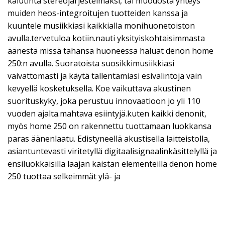
kaiutinta stereojärjestelmäksi, tai muodosta yhteys
muiden heos-integroitujen tuotteiden kanssa ja
kuuntele musiikkiasi kaikkialla monihuonetoiston
avulla.tervetuloa kotiin.nauti yksityiskohtaisimmasta
äänestä missä tahansa huoneessa haluat denon home
250:n avulla. Suoratoista suosikkimusiikkiasi
vaivattomasti ja käytä tallentamiasi esivalintoja vain
kevyellä kosketuksella. Koe vaikuttava akustinen
suorituskyky, joka perustuu innovaatioon jo yli 110
vuoden ajalta.mahtava esiintyjä.kuten kaikki denonit,
myös home 250 on rakennettu tuottamaan luokkansa
paras äänenlaatu. Edistyneellä akustisella laitteistolla,
asiantuntevasti viritetyllä digitaalisignaalinkäsittelyllä ja
ensiluokkaisilla laajan kaistan elementeillä denon home
250 tuottaa selkeimmät ylä- ja