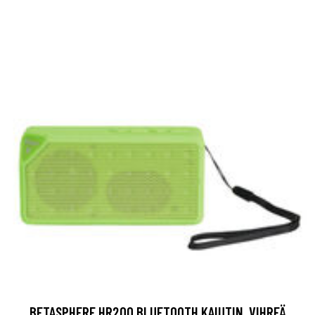
BETASPHERE HR200 BLUETOOTH KAIUTIN, VIHREÄ