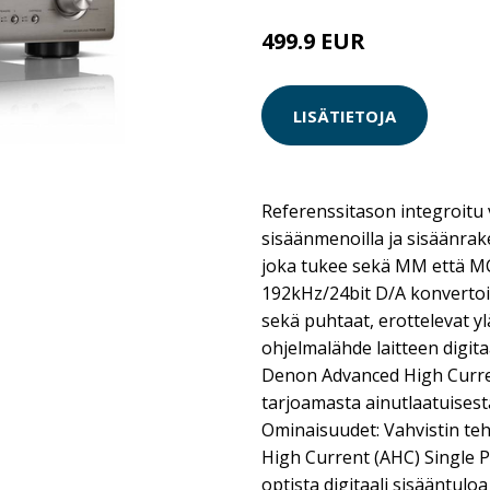
499.9 EUR
LISÄTIETOJA
Referenssitason integroitu v
sisäänmenoilla ja sisäänrake
joka tukee sekä MM että MC
192kHz/24bit D/A konvertoi
sekä puhtaat, erottelevat yl
ohjelmalähde laitteen digitaa
Denon Advanced High Curre
tarjoamasta ainutlaatuises
Ominaisuudet: Vahvistin te
High Current (AHC) Single 
optista digitaali sisääntuloa