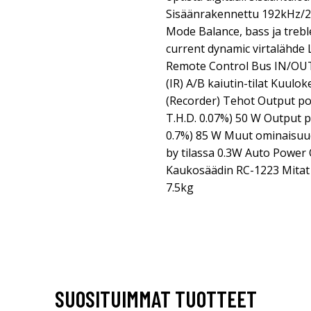
Sisäänrakennettu 192kHz/24
Mode Balance, bass ja trebl
current dynamic virtalähde L
Remote Control Bus IN/OU
(IR) A/B kaiutin-tilat Kuulo
(Recorder) Tehot Output po
T.H.D. 0.07%) 50 W Output 
0.7%) 85 W Muut ominaisuu
by tilassa 0.3W Auto Power 
Kaukosäädin RC-1223 Mitat 
7.5kg
SUOSITUIMMAT TUOTTEET