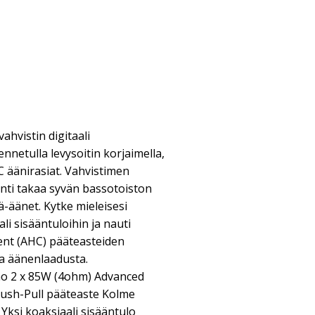
ahvistin digitaali
nnetulla levysoitin korjaimella,
 äänirasiat. Vahvistimen
nti takaa syvän bassotoiston
ä-äänet. Kytke mieleisesi
li sisääntuloihin ja nauti
nt (AHC) pääteasteiden
ta äänenlaadusta.
ho 2 x 85W (4ohm) Advanced
Push-Pull pääteaste Kolme
 Yksi koaksiaali sisääntulo