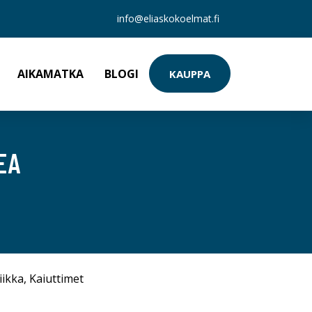
info@eliaskokoelmat.fi
AIKAMATKA
BLOGI
KAUPPA
EA
iikka
,
Kaiuttimet