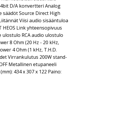
bit D/A konvertteri Analog
e säädöt Source Direct High
iitännät Viisi audio sisääntuloa
T HEOS Link yhteensopivuus
ke ulostulo RCA audio ulostulo
wer 8 Ohm (20 Hz - 20 kHz,
power 4 Ohm (1 kHz, T.H.D.
det Virrankulutus 200W stand-
OFF Metallinen etupaneeli
(mm): 434 x 307 x 122 Paino: