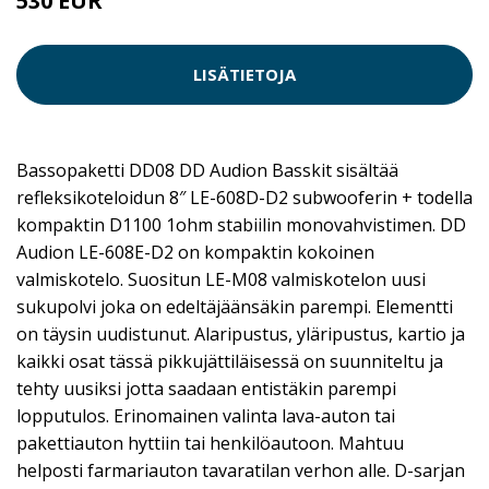
530 EUR
LISÄTIETOJA
Bassopaketti DD08 DD Audion Basskit sisältää
refleksikoteloidun 8″ LE-608D-D2 subwooferin + todella
kompaktin D1100 1ohm stabiilin monovahvistimen. DD
Audion LE-608E-D2 on kompaktin kokoinen
valmiskotelo. Suositun LE-M08 valmiskotelon uusi
sukupolvi joka on edeltäjäänsäkin parempi. Elementti
on täysin uudistunut. Alaripustus, yläripustus, kartio ja
kaikki osat tässä pikkujättiläisessä on suunniteltu ja
tehty uusiksi jotta saadaan entistäkin parempi
lopputulos. Erinomainen valinta lava-auton tai
pakettiauton hyttiin tai henkilöautoon. Mahtuu
helposti farmariauton tavaratilan verhon alle. D-sarjan