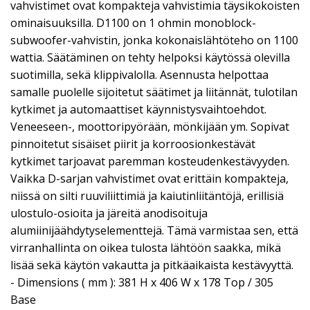
vahvistimet ovat kompakteja vahvistimia täysikokoisten
ominaisuuksilla. D1100 on 1 ohmin monoblock-
subwoofer-vahvistin, jonka kokonaislähtöteho on 1100
wattia. Säätäminen on tehty helpoksi käytössä olevilla
suotimilla, sekä klippivalolla. Asennusta helpottaa
samalle puolelle sijoitetut säätimet ja liitännät, tulotilan
kytkimet ja automaattiset käynnistysvaihtoehdot.
Veneeseen-, moottoripyörään, mönkijään ym. Sopivat
pinnoitetut sisäiset piirit ja korroosionkestävät
kytkimet tarjoavat paremman kosteudenkestävyyden.
Vaikka D-sarjan vahvistimet ovat erittäin kompakteja,
niissä on silti ruuviliittimiä ja kaiutinliitäntöjä, erillisiä
ulostulo-osioita ja järeitä anodisoituja
alumiinijäähdytyselementtejä. Tämä varmistaa sen, että
virranhallinta on oikea tulosta lähtöön saakka, mikä
lisää sekä käytön vakautta ja pitkäaikaista kestävyyttä.
- Dimensions ( mm ): 381 H x 406 W x 178 Top / 305
Base