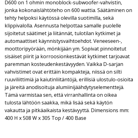
D600 on 1 ohmin monoblock-subwoofer-vahvistin,
jonka kokonaislähtöteho on 600 wattia. Säätäminen on
tehty helpoksi käytössä olevilla suotimilla, sekä
klippivalolla. Asennusta helpottaa samalle puolelle
sijoitetut säätimet ja liitännät, tulotilan kytkimet ja
automaattiset käynnistysvaihtoehdot. Veneeseen-,
moottoripyörään, mönkijään ym. Sopivat pinnoitetut
sisäiset piirit ja korroosionkestävät kytkimet tarjoavat
paremman kosteudenkestävyyden. Vaikka D-sarjan
vahvistimet ovat erittäin kompakteja, niissä on silti
ruuviliittimiä ja kaiutinliitäntöjä, erillisiä ulostulo-osioita
ja järeitä anodisoituja alumiinijäähdytyselementtejä.
Tämä varmistaa sen, että virranhallinta on oikea
tulosta lähtöön saakka, mikä lisää sekä käytön
vakautta ja pitkäaikaista kestävyyttä. Dimensions mm:
400 H x 508 W x 305 Top / 400 Base