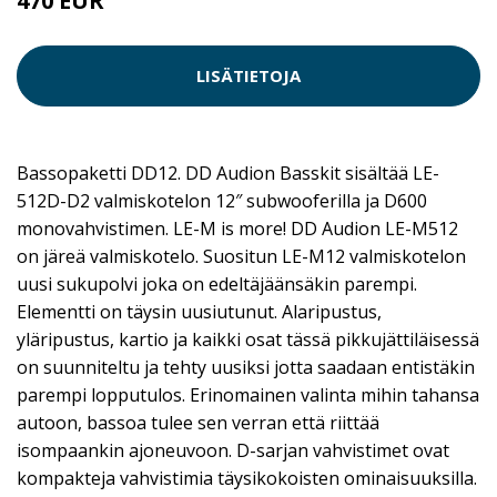
470 EUR
LISÄTIETOJA
Bassopaketti DD12. DD Audion Basskit sisältää LE-
512D-D2 valmiskotelon 12″ subwooferilla ja D600
monovahvistimen. LE-M is more! DD Audion LE-M512
on järeä valmiskotelo. Suositun LE-M12 valmiskotelon
uusi sukupolvi joka on edeltäjäänsäkin parempi.
Elementti on täysin uusiutunut. Alaripustus,
yläripustus, kartio ja kaikki osat tässä pikkujättiläisessä
on suunniteltu ja tehty uusiksi jotta saadaan entistäkin
parempi lopputulos. Erinomainen valinta mihin tahansa
autoon, bassoa tulee sen verran että riittää
isompaankin ajoneuvoon. D-sarjan vahvistimet ovat
kompakteja vahvistimia täysikokoisten ominaisuuksilla.