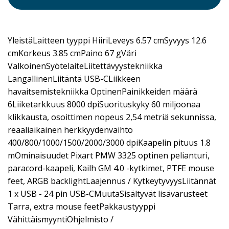
YleistäLaitteen tyyppi HiiriLeveys 6.57 cmSyvyys 12.6
cmKorkeus 3.85 cmPaino 67 gVäri
ValkoinenSyötelaiteLiitettävyystekniikka
LangallinenLiitäntä USB-CLiikkeen
havaitsemistekniikka OptinenPainikkeiden määrä
6Liiketarkkuus 8000 dpiSuorituskyky 60 miljoonaa
klikkausta, osoittimen nopeus 2,54 metriä sekunnissa,
reaaliaikainen herkkyydenvaihto
400/800/1000/1500/2000/3000 dpiKaapelin pituus 1.8
mOminaisuudet Pixart PMW 3325 optinen pelianturi,
paracord-kaapeli, Kailh GM 4.0 -kytkimet, PTFE mouse
feet, ARGB backlightLaajennus / KytkeytyvyysLiitännät
1 x USB - 24 pin USB-CMuutaSisältyvät lisävarusteet
Tarra, extra mouse feetPakkaustyyppi
VähittäismyyntiOhjelmisto /