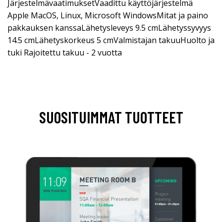
JärjestelmävaatimuksetVaadittu käyttöjärjestelmä
Apple MacOS, Linux, Microsoft WindowsMitat ja paino
pakkauksen kanssaLähetysleveys 9.5 cmLähetyssyvyys
14.5 cmLähetyskorkeus 5 cmValmistajan takuuHuolto ja
tuki Rajoitettu takuu - 2 vuotta
SUOSITUIMMAT TUOTTEET