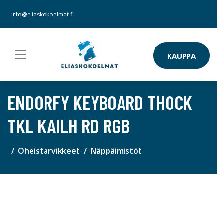
info@eliaskokoelmat.fi
KAUPPA
ENDORFY KEYBOARD THOCK
TKL KAILH RD RGB
Oheistarvikkeet
Näppäimistöt