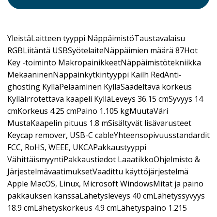
YleistäLaitteen tyyppi NäppäimistöTaustavalaisu
RGBLiitäntä USBSyötelaiteNäppäimien määrä 87Hot
Key -toiminto MakropainikkeetNäppäimistötekniikka
MekaaninenNäppäinkytkintyyppi Kailh RedAnti-
ghosting KylläPelaaminen KylläSäädeltävä korkeus
KylläIrrotettava kaapeli KylläLeveys 36.15 cmSyvyys 14
cmKorkeus 4.25 cmPaino 1.105 kgMuutaVäri
MustaKaapelin pituus 1.8 mSisältyvät lisävarusteet
Keycap remover, USB-C cableYhteensopivuusstandardit
FCC, RoHS, WEEE, UKCAPakkaustyyppi
VähittäismyyntiPakkaustiedot LaaatikkoOhjelmisto &
JärjestelmävaatimuksetVaadittu käyttöjärjestelmä
Apple MacOS, Linux, Microsoft WindowsMitat ja paino
pakkauksen kanssaLähetysleveys 40 cmLähetyssyvyys
18.9 cmLähetyskorkeus 4.9 cmLähetyspaino 1.215