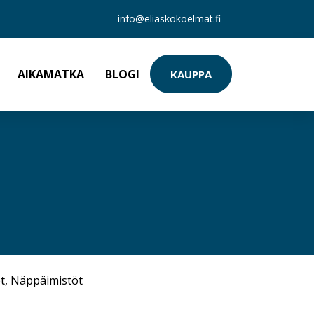
info@eliaskokoelmat.fi
AIKAMATKA
BLOGI
KAUPPA
t
,
Näppäimistöt