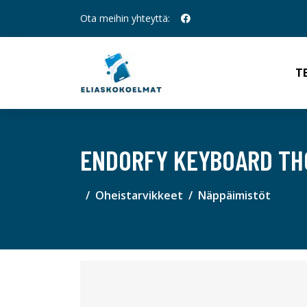
Ota meihin yhteyttä:
T
ENDORFY KEYBOARD THO
Oheistarvikkeet
Näppäimistöt