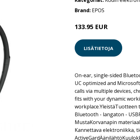
Kategoriat:
Kodin elektron
Brand:
EPOS
133.95 EUR
LISÄTIETOJA
On-ear, single-sided Bluet
UC optimized and Microsoft
calls via multiple devices, 
fits with your dynamic worki
workplace.YleistäTuotteen t
Bluetooth - langaton - USBP
MustaKorvanapin materiaal
Kannettava elektroniikka,
ActiveGardÄänilähtöKuulok