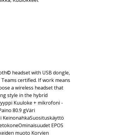
iikka
,
Kuulokkeet
ooth© headset with USB dongle,
 Teams certified. If work means
choose a wireless headset that
ng style in the hybrid
yyppi Kuuloke + mikrofoni -
aino 80.9 gVäri
i KeinonahkaSuosituskäyttö
 tietokoneOminaisuudet EPOS
keiden muoto Korvien