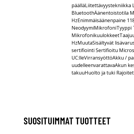
päälläLiitettävyystekniikk
BluetoothÄänentoistotila 
HzEnimmäisäänenpaine 118
NeodyymiMikrofoniTyyppi 
MikrofonikuulokkeetTaajuu
HzMuutaSisältyvät lisävaru
sertifiointi Sertifioitu Micr
UC:lleVirransyöttöAkku / p
uudelleenvarattavaAkun kest
takuuHuolto ja tuki Rajoitet
SUOSITUIMMAT TUOTTEET