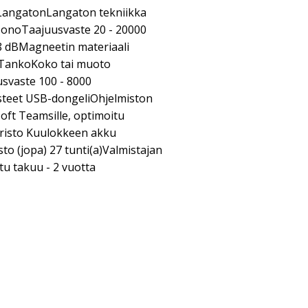
a LangatonLangaton tekniikka
MonoTaajuusvaste 20 - 20000
 dBMagneetin materiaali
TankoKoko tai muoto
svaste 100 - 8000
steet USB-dongeliOhjelmiston
osoft Teamsille, optimoitu
aristo Kuulokkeen akku
o (jopa) 27 tunti(a)Valmistajan
tu takuu - 2 vuotta