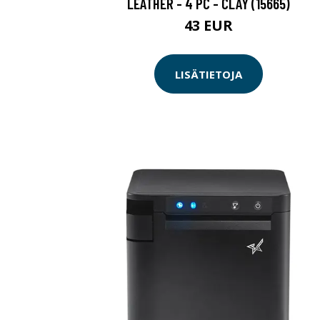
LEATHER - 4 PC - CLAY (15665)
43 EUR
LISÄTIETOJA