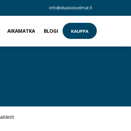
info@eliaskokoelmat.fi
AIKAMATKA
BLOGI
KAUPPA
abletit