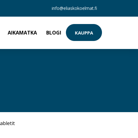
info@eliaskokoelmat.fi
AIKAMATKA
BLOGI
KAUPPA
abletit