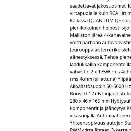
säädettävät jakosuotimet. Ko
virtapuolelle kuin RCA liitti
Kaikissa QUANTUM QE sarja
pienikokoinen helposti sijo
Malliston järeä 4-kanavain
voitti parhaan autovahvist
(eurooppalaisten erikoisleht
äänestyksessä. Tehoa piene
laadukkailla komponenteilla
vahvistin 2 x 175W rms 4o
rms 4ohm (sillattuna) Ylipä
Alipäästösuodin 50-5000 H
Boost 0-12 dB Linjaulostulot
280 x 46 x 165 mm Hyötysu
komponentit ja jäähdytys K
vikasuojalla Automaattinen 
Yhteensopivuus autojen Sta
PWM-virtalähteet, 3-kerta