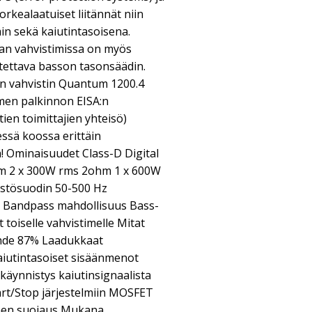
rkealaatuiset liitännät niin
min sekä kaiutintasoisena.
n vahvistimissa on myös
itettava basson tasonsäädin.
en vahvistin Quantum 1200.4
imen palkinnon EISA:n
ien toimittajien yhteisö)
ssä koossa erittäin
! Ominaisuudet Class-D Digital
hm 2 x 300W rms 2ohm 1 x 600W
ästösuodin 50-500 Hz
z Bandpass mahdollisuus Bass-
 toiselle vahvistimelle Mitat
hde 87% Laadukkaat
aiutintasoiset sisäänmenot
käynnistys kaiutinsignaalista
rt/Stop järjestelmiin MOSFET
inen suojaus Mukana