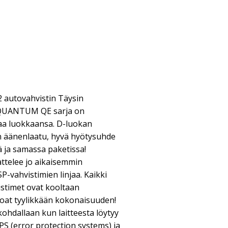
 autovahvistin Täysin
 QUANTUM QE sarja on
aa luokkaansa. D-luokan
n äänenlaatu, hyvä hyötysuhde
ä ja samassa paketissa!
ttelee jo aikaisemmin
vahvistimien linjaa. Kaikki
timet ovat kooltaan
koat tyylikkään kokonaisuuden!
 kohdallaan kun laitteesta löytyy
S (error protection systems) ja