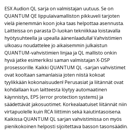
ESX Audion QL sarja on valmistajan uutuus. Se on
QUANTUM QE lippulaivamalliston pikkuveli tarjoten
vielä pienemmän koon joka taas helpottaa asennusta.
Laitteissa on parasta D-luokan tekniikkaa loistavalla
hyötysuhteella ja upealla äänenlaadulla! Vahvistimien
ulkoasu noudattelee jo aikaisemmin julkaistun
QUANTUM-vahvistimien linjaa ja QL mallisto onkin
hyvä jatke esimerkiksi saman valmistajan X-DSP
prosessorille. Kaikki QUANTUM QL -sarjan vahvistimet
ovat kooltaan samanlaisia joten niistä kokoat
tyylikkään kokonaisuuden! Perusasiat ja liitännät ovat
kohdallaan kun laitteesta löytyy automaatinen
käynnistys, EPS (error protection systems) ja
säädettävät jakosuotimet. Korkealaatuiset liitännät niin
virtapuolelle kuin RCA liittimin sekä kaiutintasoisena.
Kaikissa QUANTUM QL sarjan vahvistimissa on myös
pienikokoinen helposti sijoitettava basson tasonsäädin.