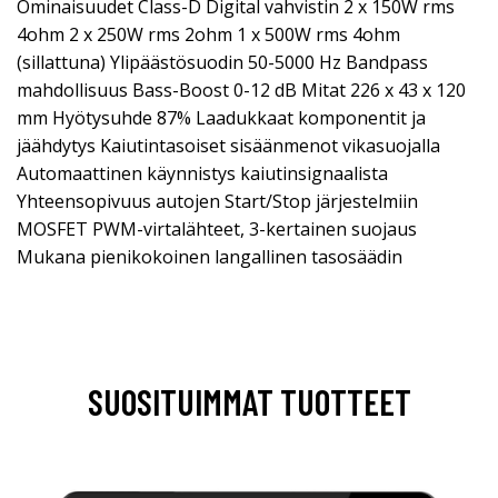
Ominaisuudet Class-D Digital vahvistin 2 x 150W rms
4ohm 2 x 250W rms 2ohm 1 x 500W rms 4ohm
(sillattuna) Ylipäästösuodin 50-5000 Hz Bandpass
mahdollisuus Bass-Boost 0-12 dB Mitat 226 x 43 x 120
mm Hyötysuhde 87% Laadukkaat komponentit ja
jäähdytys Kaiutintasoiset sisäänmenot vikasuojalla
Automaattinen käynnistys kaiutinsignaalista
Yhteensopivuus autojen Start/Stop järjestelmiin
MOSFET PWM-virtalähteet, 3-kertainen suojaus
Mukana pienikokoinen langallinen tasosäädin
SUOSITUIMMAT TUOTTEET