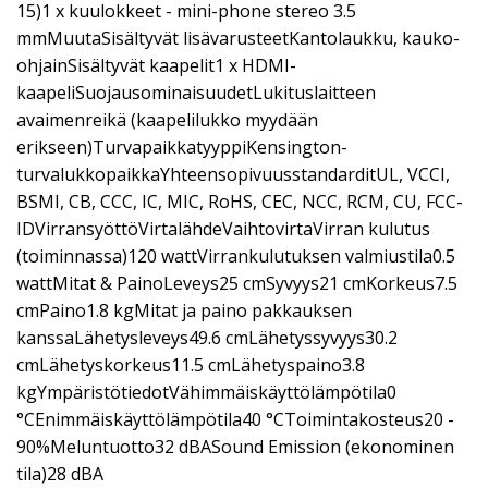
15)1 x kuulokkeet - mini-phone stereo 3.5
mmMuutaSisältyvät lisävarusteetKantolaukku, kauko-
ohjainSisältyvät kaapelit1 x HDMI-
kaapeliSuojausominaisuudetLukituslaitteen
avaimenreikä (kaapelilukko myydään
erikseen)TurvapaikkatyyppiKensington-
turvalukkopaikkaYhteensopivuusstandarditUL, VCCI,
BSMI, CB, CCC, IC, MIC, RoHS, CEC, NCC, RCM, CU, FCC-
IDVirransyöttöVirtalähdeVaihtovirtaVirran kulutus
(toiminnassa)120 wattVirrankulutuksen valmiustila0.5
wattMitat & PainoLeveys25 cmSyvyys21 cmKorkeus7.5
cmPaino1.8 kgMitat ja paino pakkauksen
kanssaLähetysleveys49.6 cmLähetyssyvyys30.2
cmLähetyskorkeus11.5 cmLähetyspaino3.8
kgYmpäristötiedotVähimmäiskäyttölämpötila0
°CEnimmäiskäyttölämpötila40 °CToimintakosteus20 -
90%Meluntuotto32 dBASound Emission (ekonominen
tila)28 dBA