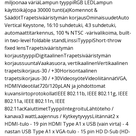
miljoonaa väriäLampun tyyppiRGB LEDLampun
käyttöikäJopa 30000 tunti(a)Komennot &
SäädötTrapetsivääristymän korjausOminaisuudetAuto
Vertical Keystone, 16:10 suhdetuki, 4:3 suhdetuki,
automaattitarkennus, 100 % NTSC -värivalikoima, built-
in two-level foldable standLinssiTyyppiShort-throw
fixed lensTrapetsivääristymän
korjaustyyppiDigitaalinenTrapetsivääristymän
korjaussuuntaVaakasuora, vertikaalinenVertikaalinen
trapetsikorjaus-30 / +30Horisontaalinen
trapetsikorjaus-30 / +30VideosyöteVideoliitännätVGA,
HDMIVideotilat720/120pLAN ja johdottomat
kuvansiirtoprotokollatIEEE 802.11b, IEEE 802.11g, IEEE
802.11a, IEEE 802.11n, IEEE
802.11acKaiuttimetTyyppiIntegroituLähtöteho /
kanava3 wattLaajennus / KytkeytyvyysLiitännät2 x
HDMI-tulo - 19 pin HDMI Type A1 x USB (vain virta) - 4
nastan USB Type A1 x VGA-tulo - 15 pin HD D-Sub (HD-