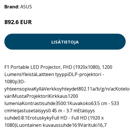
Brand:
ASUS
892.6 EUR
LISÄTIETOJA
F1 Portable LED Projector, FHD (1920x1080), 1200
LumensYleistäLaitteen tyyppiDLP-projektori -
1080p3D-
yhteensopivaKylläVerkkoyhteydet802.11a/b/g/n/acKotelo
väriMustaProjektoriKirkkaus1200
lumeniaKontrastisuhde3500:1Kuvakoko63.5 cm - 533
cmHeijastusetäisyys0.45 m - 3.7 mEtäisyys
suhde0.8:1ErotuskykyFull HD - Full HD (1920 x
1080)Luontainen kuvaussuhde16:9Värituki16,7