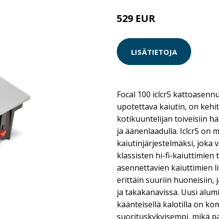
529 EUR
LISÄTIETOJA
Focal 100 iclcr5 kattoasennu
upotettava kaiutin, on keh
kotikuuntelijan toiveisiin h
ja äänenlaadulla. Iclcr5 on
kaiutinjärjestelmäksi, joka 
klassisten hi-fi-kaiuttimien 
asennettavien kaiuttimien l
erittäin suuriin huoneisiin, j
ja takakanavissa. Uusi alum
käänteisellä kalotilla on ko
suorituskykyisempi, mikä p