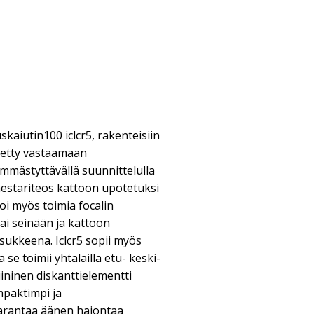
skaiutin100 iclcr5, rakenteisiin
itetty vastaamaan
ämmästyttävällä suunnittelulla
 mestariteos kattoon upotetuksi
voi myös toimia focalin
tai seinään ja kattoon
isukkeena. Iclcr5 sopii myös
a se toimii yhtälailla etu- keski-
iininen diskanttielementti
mpaktimpi ja
arantaa äänen hajontaa