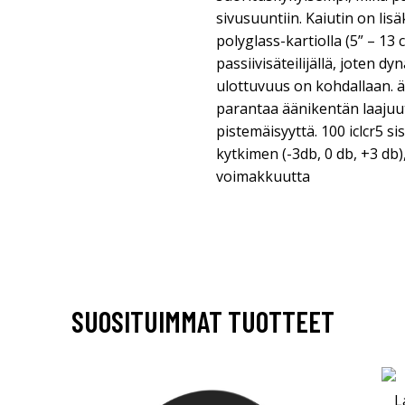
sivusuuntiin. Kaiutin on lis
polyglass-kartiolla (5” – 13 
passiivisäteilijällä, joten d
ulottuvuus on kohdallaan. 
parantaa äänikentän laajuutt
pistemäisyyttä. 100 iclcr5 s
kytkimen (-3db, 0 db, +3 db)
voimakkuutta
SUOSITUIMMAT TUOTTEET