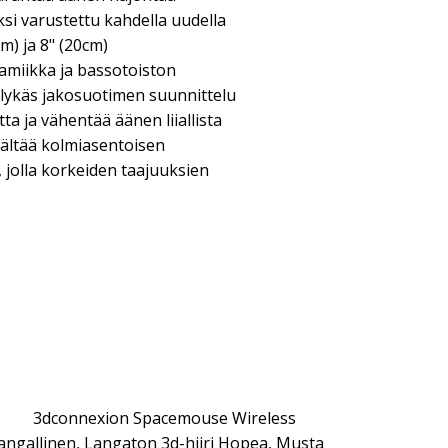
äksi varustettu kahdella uudella
cm) ja 8" (20cm)
ynamiikka ja bassotoiston
älykäs jakosuotimen suunnittelu
a ja vähentää äänen liiallista
isältää kolmiasentoisen
, jolla korkeiden taajuuksien