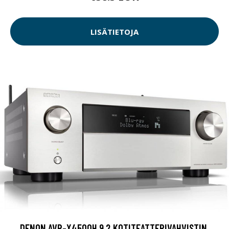
LISÄTIETOJA
DENON AVR-X4500H 9.2 KOTITEATTERIVAHVISTIN,