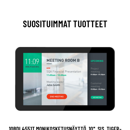
SUOSITUIMMAT TUOTTEET
10BDL4551T MONIKOSKETUSNÄYTTÖ, 10", SIS. TIGER-