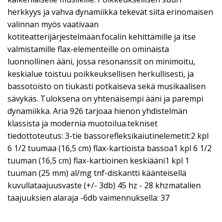
herkkyys ja vahva dynamiikka tekevät siitä erinomaisen
valinnan myös vaativaan
kotiteatterijärjestelmään.focalin kehittämille ja itse
valmistamille flax-elementeille on ominaista
luonnollinen ääni, jossa resonanssit on minimoitu,
keskialue toistuu poikkeuksellisen herkullisesti, ja
bassotoisto on tiukasti potkaiseva sekä musikaalisen
sävykäs. Tuloksena on yhtenäisempi ääni ja parempi
dynamiikka. Aria 926 tarjoaa hienon yhdistelmän
klassista ja modernia muotoilua.tekniset
tiedottoteutus: 3-tie bassorefleksikaiutinelemetit:2 kpl
6 1/2 tuumaa (16,5 cm) flax-kartioista bassoa1 kpl 6 1/2
tuuman (16,5 cm) flax-kartioinen keskiääni1 kpl 1
tuuman (25 mm) al/mg tnf-diskantti käänteisellä
kuvullataajuusvaste (+/- 3db) 45 hz - 28 khzmatalien
taajuuksien alaraja -6db vaimennuksella: 37