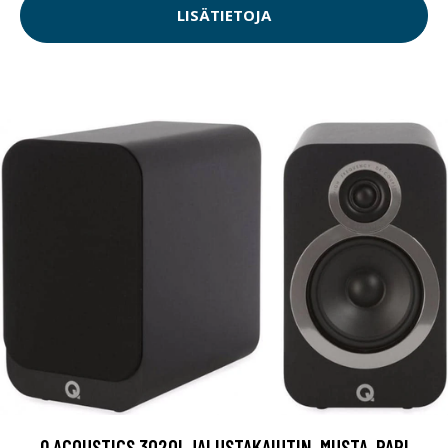
LISÄTIETOJA
Q ACOUSTICS 3020I JALUSTAKAIUTIN, MUSTA, PARI