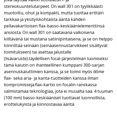
stereokuuntelutarpeet. On wall 301 on tyylikkäästi
muotoiltu, ohut ja kompakti, mutta tuottaa erittäin
tarkkaa ja yksityiskohtaista ääntä kahden
pellavakartioisen flax-basso-keskiäänielementtinsä
ansiosta. On wall 301 on saatavana valkoisena
kiiltävänä tai mustana satiinipintaisena, ja se on helppo
kiinnittää seinään (seinäasennustarvikkeet sisältyvät
toimitukseen) tai asettaa jalustalle
(lisävaruste).täydellisen focal-järjestelmän luomiseksi
tämä kaiutin on ihanteellinen kumppani 300-sarjan
asennuskaiuttimien kanssa, ja se toimii myös dôme
flax- sekä aria- ja kanta-tuotteiden kanssa ilman
kompromisseja.flax-kartio on focalin ranskassa
valmistamaa teknologiaa, jota ei muualta saa. 4 tuuman
(100 mm) basso-keskiääniset tuottavat luonnollista,
erottelukyistä ja kiinnostavaa ääntä.