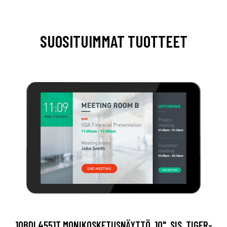
SUOSITUIMMAT TUOTTEET
10BDL4551T MONIKOSKETUSNÄYTTÖ, 10", SIS. TIGER-