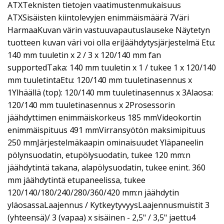
ATXTeknisten tietojen vaatimustenmukaisuus
ATXSisäisten kiintolevyjen enimmäismäärä 7Väri
HarmaaKuvan värin vastuuvapautuslauseke Näytetyn
tuotteen kuvan väri voi olla eriJäähdytysjärjestelmä Etu:
140 mm tuuletin x 2 / 3 x 120/140 mm fan
supportedTaka: 140 mm tuuletin x 1 / tukee 1 x 120/140
mm tuuletintaEtu: 120/140 mm tuuletinasennus x
1Ylhäällä (top): 120/140 mm tuuletinasennus x 3Alaosa:
120/140 mm tuuletinasennus x 2Prosessorin
jäähdyttimen enimmäiskorkeus 185 mmVideokortin
enimmäispituus 491 mmVirransyötön maksimipituus
250 mmJärjestelmäkaapin ominaisuudet Yläpaneelin
pölynsuodatin, etupölysuodatin, tukee 120 mm:n
jäähdytintä takana, alapölysuodatin, tukee enint. 360
mm jäähdytintä etupaneelissa, tukee
120/140/180/240/280/360/420 mm:n jäähdytin
yläosassaLaajennus / KytkeytyvyysLaajennusmuistit 3
(yhteensä)/ 3 (vapaa) x sisäinen - 2,5" / 3,5" jaettu4