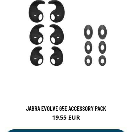
JABRA EVOLVE 65E ACCESSORY PACK
19.55 EUR