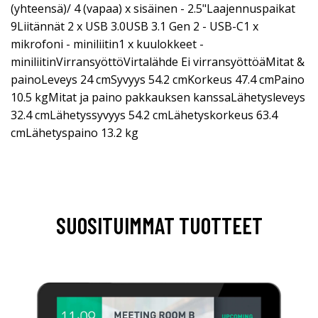
(yhteensä)/ 4 (vapaa) x sisäinen - 2.5"Laajennuspaikat
9Liitännät 2 x USB 3.0USB 3.1 Gen 2 - USB-C1 x
mikrofoni - miniliitin1 x kuulokkeet -
miniliitinVirransyöttöVirtalähde Ei virransyöttöäMitat &
painoLeveys 24 cmSyvyys 54.2 cmKorkeus 47.4 cmPaino
10.5 kgMitat ja paino pakkauksen kanssaLähetysleveys
32.4 cmLähetyssyvyys 54.2 cmLähetyskorkeus 63.4
cmLähetyspaino 13.2 kg
SUOSITUIMMAT TUOTTEET