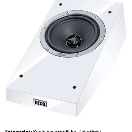
Kategoriat:
Kodin elektroniikka
,
Kaiuttimet