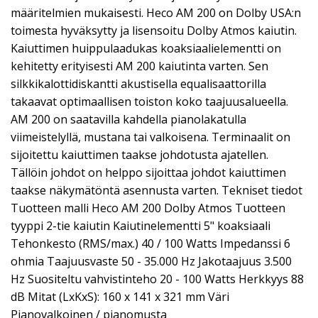
määritelmien mukaisesti. Heco AM 200 on Dolby USA:n
toimesta hyväksytty ja lisensoitu Dolby Atmos kaiutin.
Kaiuttimen huippulaadukas koaksiaalielementti on
kehitetty erityisesti AM 200 kaiutinta varten. Sen
silkkikalottidiskantti akustisella equalisaattorilla
takaavat optimaallisen toiston koko taajuusalueella.
AM 200 on saatavilla kahdella pianolakatulla
viimeistelyllä, mustana tai valkoisena. Terminaalit on
sijoitettu kaiuttimen taakse johdotusta ajatellen.
Tällöin johdot on helppo sijoittaa johdot kaiuttimen
taakse näkymätöntä asennusta varten. Tekniset tiedot
Tuotteen malli Heco AM 200 Dolby Atmos Tuotteen
tyyppi 2-tie kaiutin Kaiutinelementti 5" koaksiaali
Tehonkesto (RMS/max.) 40 / 100 Watts Impedanssi 6
ohmia Taajuusvaste 50 - 35.000 Hz Jakotaajuus 3.500
Hz Suositeltu vahvistinteho 20 - 100 Watts Herkkyys 88
dB Mitat (LxKxS): 160 x 141 x 321 mm Väri
Pianovalkoinen / pianomusta