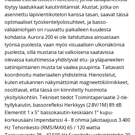
löytyy laadukkaat kaiutinliitännät. Alustat, jotka on
asennettu läpivientikotelon kanssa tasan, saavat tässä
optimaaliset työskentelyolosuhteet, ja basso-
väliääniohjain on ruuvattu paikalleen kuudesta
kohdasta. Aurora 200 ei ole ilahduttava ainoastaan
työnsä puolesta, vaan myös visuaalisen ulkonäkönsä
puolesta, sillä mustana tai valkoisena saatavissa
olevassa kaiuttimessa yhdistyvät etu- ja yläpaneelien
satiinipintainen musta tai vaalea puupinta. Taitavasti
koordinoitu materiaalien yhdistelmä. Hienostelut,
kuten etukannen näkymättömät magneettikiinnikkeet,
osoittavat, että tässä on kiinnitetty huomiota
yksityiskohtiin. Tekniset tiedot Toimintaperiaatie 2-tie-
hyllykaiutin, bassorefleksi Herkkyys (2.8V/1M) 89 dB
Elementit 1 x 5" bassokaiutin-keskiääni 1" kupu-
korkeusääni Impendanssi 4 - 8 ohmia Jakotaajuus 3.400
Hz Tehonkesto (RMS/MAX) 65 / 120 wattia