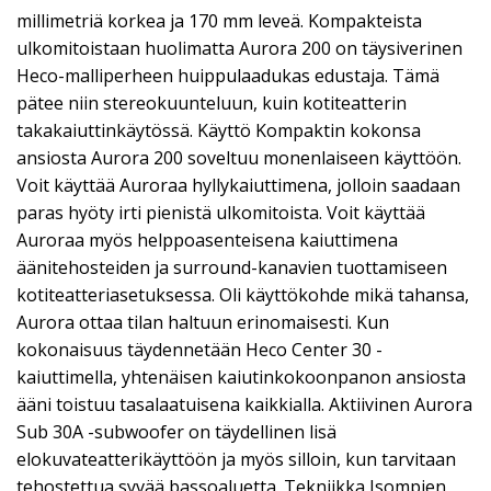
millimetriä korkea ja 170 mm leveä. Kompakteista
ulkomitoistaan huolimatta Aurora 200 on täysiverinen
Heco-malliperheen huippulaadukas edustaja. Tämä
pätee niin stereokuunteluun, kuin kotiteatterin
takakaiuttinkäytössä. Käyttö Kompaktin kokonsa
ansiosta Aurora 200 soveltuu monenlaiseen käyttöön.
Voit käyttää Auroraa hyllykaiuttimena, jolloin saadaan
paras hyöty irti pienistä ulkomitoista. Voit käyttää
Auroraa myös helppoasenteisena kaiuttimena
äänitehosteiden ja surround-kanavien tuottamiseen
kotiteatteriasetuksessa. Oli käyttökohde mikä tahansa,
Aurora ottaa tilan haltuun erinomaisesti. Kun
kokonaisuus täydennetään Heco Center 30 -
kaiuttimella, yhtenäisen kaiutinkokoonpanon ansiosta
ääni toistuu tasalaatuisena kaikkialla. Aktiivinen Aurora
Sub 30A -subwoofer on täydellinen lisä
elokuvateatterikäyttöön ja myös silloin, kun tarvitaan
tehostettua syvää bassoaluetta. Tekniikka Isompien