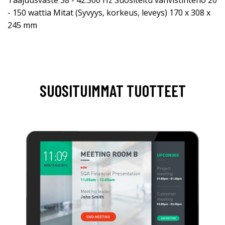
Taajuusvaste 38 - 42.500 Hz Suositeltu vahvistinteho 20
- 150 wattia Mitat (Syvyys, korkeus, leveys) 170 x 308 x
245 mm
SUOSITUIMMAT TUOTTEET