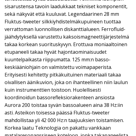
sisarustensa tavoin laadukkaat tekniset komponentit,
sekä näkyvät että kuuluvat. Legendaarinen 28 mm
Fluktus-tweeter silkkiyhdistelmäkupuineen tuottaa
verrattoman luonnollisen diskanttialueen. Ferrofluid-
jäähdytyksellä varustettu kaksoismagneettijärjestelmä
takaa korkean suorituskyvyn. Erottuva moniaaltoinen
etupaneeli takaa hyvät hajontaominaisuudet
kuuntelpaikasta riippumatta. 125 mm:n basso-
keskiääniohjain on valmistettu voimapaperista.
Erityisesti kehitetty pitkäkuituinen materiaali takaa
oivallisen äänikuvion, joka on ihanteellinen niin laulun
kuin instrumenttien toistoon. Huolellisesti
koordinoidun bassorefleksiorakenteen ansiosta
Aurora 200 toistaa syvän bassoalueen aina 38 Hz:iin
asti. Asteikon toisessa päässä Fluktus-tweeter
mahdollistaa yli 42 000 Hz:n taajuuksien toistamisen.
Korkea laatu Teknologia on pakattu vankkaan
matalaresonanssiseen koteloon, jonka takapaneelista