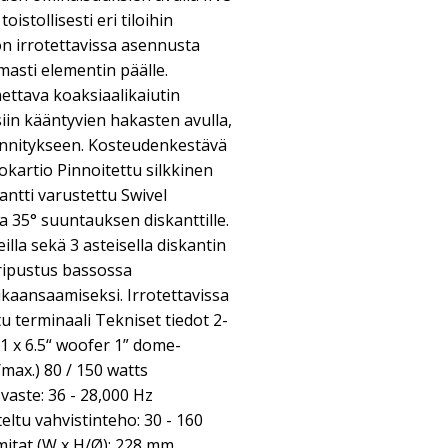
istollisesti eri tiloihin
 on irrotettavissa asennusta
masti elementin päälle.
ttava koaksiaalikaiutin
iin kääntyvien hakasten avulla,
iinnitykseen. Kosteudenkestävä
kartio Pinnoitettu silkkinen
kantti varustettu Swivel
aa 35° suuntauksen diskanttille.
la sekä 3 asteisella diskantin
ripustus bassossa
ikaansaamiseksi. Irrotettavissa
tu terminaali Tekniset tiedot 2-
 1 x 6.5“ woofer 1” dome-
max.) 80 / 150 watts
aste: 36 - 28,000 Hz
eltu vahvistinteho: 30 - 160
mitat (W x H/Ø): 228 mm