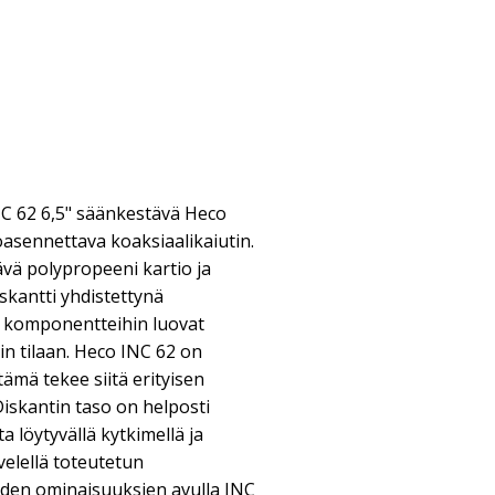
C 62 6,5" säänkestävä Heco
asennettava koaksiaalikaiutin.
ä polypropeeni kartio ja
diskantti yhdistettynä
n komponentteihin luovat
uin tilaan. Heco INC 62 on
tämä tekee siitä erityisen
iskantin taso on helposti
 löytyvällä kytkimellä ja
velellä toteutetun
iden ominaisuuksien avulla INC