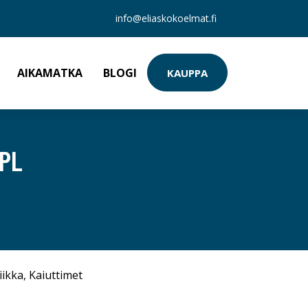
info@eliaskokoelmat.fi
AIKAMATKA
BLOGI
KAUPPA
KPL
iikka
,
Kaiuttimet