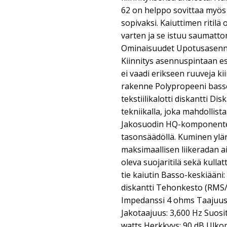
62 on helppo sovittaa myös to
sopivaksi. Kaiuttimen ritilä
varten ja se istuu saumatto
Ominaisuudet Upotusasenne
Kiinnitys asennuspintaan es
ei vaadi erikseen ruuveja k
rakenne Polypropeeni basso
tekstiilikalotti diskantti Dis
tekniikalla, joka mahdollist
Jakosuodin HQ-komponenteil
tasonsäädöllä. Kuminen ylä
maksimaallisen liikeradan a
oleva suojaritilä sekä kullat
tie kaiutin Basso-keskiääni:
diskantti Tehonkesto (RMS/
Impedanssi 4 ohms Taajuusv
Jakotaajuus: 3,600 Hz Suosit
watts Herkkyys: 90 dB Ulko