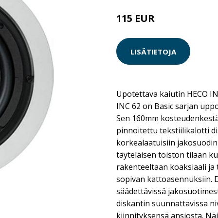
115 EUR
LISÄTIETOJA
Upotettava kaiutin HECO IN
INC 62 on Basic sarjan uppo
Sen 160mm kosteudenkestäv
pinnoitettu tekstiilikalotti 
korkealaatuisiin jakosuodi
täyteläisen toiston tilaan k
rakenteeltaan koaksiaali ja 
sopivan kattoasennuksiin. D
säädettävissä jakosuotimesta
diskantin suunnattavissa ni
kiinnityksensä ansiosta. Nä