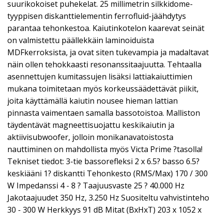
suurikokoiset puhekelat. 25 millimetrin silkkidome-
tyyppisen diskanttielementin ferrofluid-jäähdytys
parantaa tehonkestoa. Kaiutinkotelon kaarevat seinät
on valmistettu päällekkäin laminoiduista
MDFkerroksista, ja ovat siten tukevampia ja madaltavat
näin ollen tehokkaasti resonanssitaajuutta. Tehtaalla
asennettujen kumitassujen lisäksi lattiakaiuttimien
mukana toimitetaan myös korkeussäädettävät piikit,
joita käyttämällä kaiutin nousee hieman lattian
pinnasta vaimentaen samalla bassotoistoa. Malliston
täydentävät magneettisuojattu keskikaiutin ja
aktiivisubwoofer, jolloin monikanavatoistosta
nauttiminen on mahdollista myös Victa Prime ?tasolla!
Tekniset tiedot: 3-tie bassorefleksi 2 x 6.5? basso 6.5?
keskiääni 1? diskantti Tehonkesto (RMS/Max) 170 / 300
W Impedanssi 4 - 8 ? Taajuusvaste 25 ? 40.000 Hz
Jakotaajuudet 350 Hz, 3.250 Hz Suositeltu vahvistinteho
30 - 300 W Herkkyys 91 dB Mitat (BxHxT) 203 x 1052 x