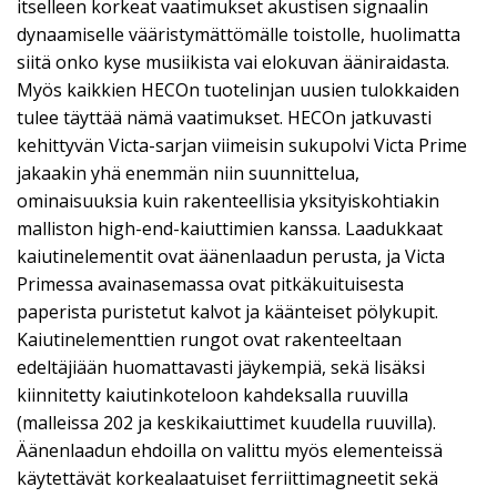
itselleen korkeat vaatimukset akustisen signaalin
dynaamiselle vääristymättömälle toistolle, huolimatta
siitä onko kyse musiikista vai elokuvan ääniraidasta.
Myös kaikkien HECOn tuotelinjan uusien tulokkaiden
tulee täyttää nämä vaatimukset. HECOn jatkuvasti
kehittyvän Victa-sarjan viimeisin sukupolvi Victa Prime
jakaakin yhä enemmän niin suunnittelua,
ominaisuuksia kuin rakenteellisia yksityiskohtiakin
malliston high-end-kaiuttimien kanssa. Laadukkaat
kaiutinelementit ovat äänenlaadun perusta, ja Victa
Primessa avainasemassa ovat pitkäkuituisesta
paperista puristetut kalvot ja käänteiset pölykupit.
Kaiutinelementtien rungot ovat rakenteeltaan
edeltäjiään huomattavasti jäykempiä, sekä lisäksi
kiinnitetty kaiutinkoteloon kahdeksalla ruuvilla
(malleissa 202 ja keskikaiuttimet kuudella ruuvilla).
Äänenlaadun ehdoilla on valittu myös elementeissä
käytettävät korkealaatuiset ferriittimagneetit sekä