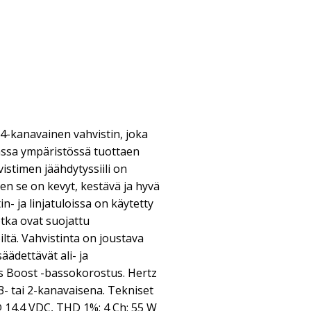
-kanavainen vahvistin, joka
assa ympäristössä tuottaen
istimen jäähdytyssiili on
ten se on kevyt, kestävä ja hyvä
- ja linjatuloissa on käytetty
otka ovat suojattu
iltä. Vahvistinta on joustava
säädettävät ali- ja
s Boost -bassokorostus. Hertz
- tai 2-kanavaisena. Tekniset
@ 14.4 VDC, THD 1%: 4 Ch: 55 W