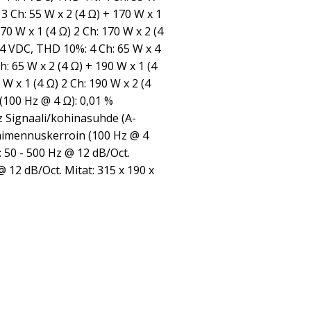
) 3 Ch: 55 W x 2 (4 Ω) + 170 W x 1
170 W x 1 (4 Ω) 2 Ch: 170 W x 2 (4
4 VDC, THD 10%: 4 Ch: 65 W x 4
Ch: 65 W x 2 (4 Ω) + 190 W x 1 (4
 W x 1 (4 Ω) 2 Ch: 190 W x 2 (4
100 Hz @ 4 Ω): 0,01 %
z Signaali/kohinasuhde (A-
Vaimennuskerroin (100 Hz @ 4
: 50 - 500 Hz @ 12 dB/Oct.
 12 dB/Oct. Mitat: 315 x 190 x