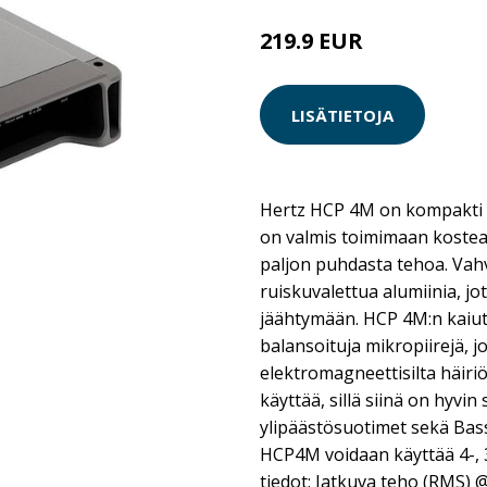
219.9 EUR
LISÄTIETOJA
Hertz HCP 4M on kompakti 4
on valmis toimimaan koste
paljon puhdasta tehoa. Vahv
ruiskuvalettua alumiinia, jo
jäähtymään. HCP 4M:n kaiutin
balansoituja mikropiirejä, j
elektromagneettisilta häiriö
käyttää, sillä siinä on hyvin 
ylipäästösuotimet sekä Bas
HCP4M voidaan käyttää 4-, 3
tiedot: Jatkuva teho (RMS) 