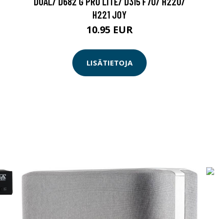
DUAL/ D682 G PRO LITE/ D315 F70/ H220/
H221 JOY
10.95 EUR
LISÄTIETOJA