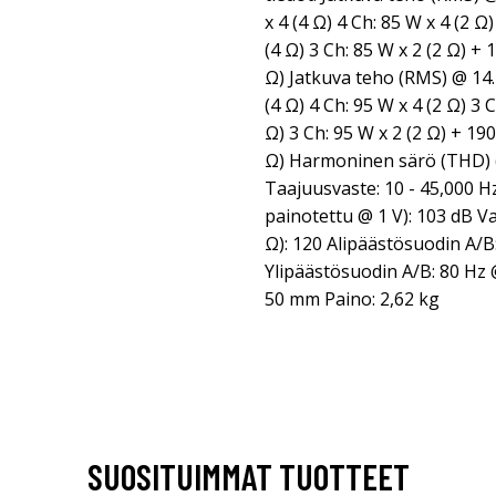
x 4 (4 Ω) 4 Ch: 85 W x 4 (2 Ω
(4 Ω) 3 Ch: 85 W x 2 (2 Ω) + 
Ω) Jatkuva teho (RMS) @ 14.
(4 Ω) 4 Ch: 95 W x 4 (2 Ω) 3 
Ω) 3 Ch: 95 W x 2 (2 Ω) + 190
Ω) Harmoninen särö (THD) (
Taajuusvaste: 10 - 45,000 H
painotettu @ 1 V): 103 dB 
Ω): 120 Alipäästösuodin A/B
Ylipäästösuodin A/B: 80 Hz @
50 mm Paino: 2,62 kg
SUOSITUIMMAT TUOTTEET