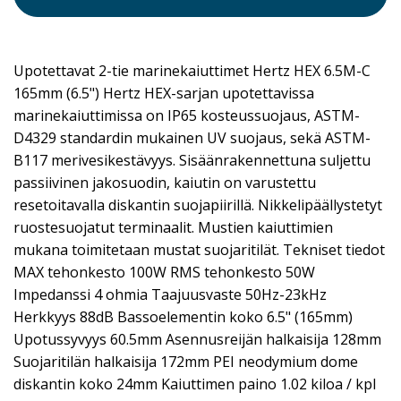
Upotettavat 2-tie marinekaiuttimet Hertz HEX 6.5M-C
165mm (6.5") Hertz HEX-sarjan upotettavissa
marinekaiuttimissa on IP65 kosteussuojaus, ASTM-
D4329 standardin mukainen UV suojaus, sekä ASTM-
B117 merivesikestävyys. Sisäänrakennettuna suljettu
passiivinen jakosuodin, kaiutin on varustettu
resetoitavalla diskantin suojapiirillä. Nikkelipäällystetyt
ruostesuojatut terminaalit. Mustien kaiuttimien
mukana toimitetaan mustat suojaritilät. Tekniset tiedot
MAX tehonkesto 100W RMS tehonkesto 50W
Impedanssi 4 ohmia Taajuusvaste 50Hz-23kHz
Herkkyys 88dB Bassoelementin koko 6.5" (165mm)
Upotussyvyys 60.5mm Asennusreijän halkaisija 128mm
Suojaritilän halkaisija 172mm PEI neodymium dome
diskantin koko 24mm Kaiuttimen paino 1.02 kiloa / kpl