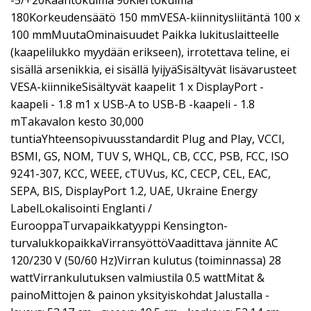
-5/+20Kääntökulma 90Kiertokulma
180Korkeudensäätö 150 mmVESA-kiinnitysliitäntä 100 x
100 mmMuutaOminaisuudet Paikka lukituslaitteelle
(kaapelilukko myydään erikseen), irrotettava teline, ei
sisällä arsenikkia, ei sisällä lyijyäSisältyvät lisävarusteet
VESA-kiinnikeSisältyvät kaapelit 1 x DisplayPort -
kaapeli - 1.8 m1 x USB-A to USB-B -kaapeli - 1.8
mTakavalon kesto 30,000
tuntiaYhteensopivuusstandardit Plug and Play, VCCI,
BSMI, GS, NOM, TUV S, WHQL, CB, CCC, PSB, FCC, ISO
9241-307, KCC, WEEE, cTUVus, KC, CECP, CEL, EAC,
SEPA, BIS, DisplayPort 1.2, UAE, Ukraine Energy
LabelLokalisointi Englanti /
EurooppaTurvapaikkatyyppi Kensington-
turvalukkopaikkaVirransyöttöVaadittava jännite AC
120/230 V (50/60 Hz)Virran kulutus (toiminnassa) 28
wattVirrankulutuksen valmiustila 0.5 wattMitat &
painoMittojen & painon yksityiskohdat Jalustalla -