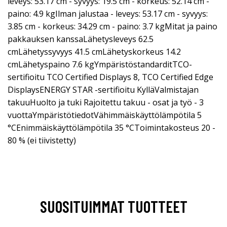
leveys: 53.17 cm - syvyys: 19.5 cm - korkeus: 52.14 cm -
paino: 4.9 kgIlman jalustaa - leveys: 53.17 cm - syvyys:
3.85 cm - korkeus: 34.29 cm - paino: 3.7 kgMitat ja paino
pakkauksen kanssaLähetysleveys 62.5
cmLähetyssyvyys 41.5 cmLähetyskorkeus 14.2
cmLähetyspaino 7.6 kgYmpäristöstandarditTCO-
sertifioitu TCO Certified Displays 8, TCO Certified Edge
DisplaysENERGY STAR -sertifioitu KylläValmistajan
takuuHuolto ja tuki Rajoitettu takuu - osat ja työ - 3
vuottaYmpäristötiedotVähimmäiskäyttölämpötila 5
°CEnimmäiskäyttölämpötila 35 °CToimintakosteus 20 -
80 % (ei tiivistetty)
SUOSITUIMMAT TUOTTEET