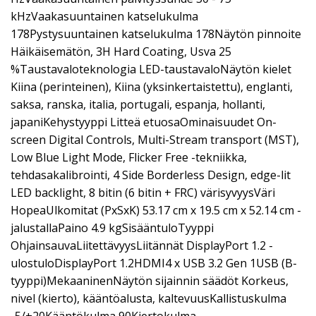
kHzVaakasuuntainen katselukulma
178Pystysuuntainen katselukulma 178Näytön pinnoite
Häikäisemätön, 3H Hard Coating, Usva 25
%Taustavaloteknologia LED-taustavaloNäytön kielet
Kiina (perinteinen), Kiina (yksinkertaistettu), englanti,
saksa, ranska, italia, portugali, espanja, hollanti,
japaniKehystyyppi Litteä etuosaOminaisuudet On-
screen Digital Controls, Multi-Stream transport (MST),
Low Blue Light Mode, Flicker Free -tekniikka,
tehdasakalibrointi, 4 Side Borderless Design, edge-lit
LED backlight, 8 bitin (6 bitin + FRC) värisyvyysVäri
HopeaUlkomitat (PxSxK) 53.17 cm x 19.5 cm x 52.14 cm -
jalustallaPaino 4.9 kgSisääntuloTyyppi
OhjainsauvaLiitettävyysLiitännät DisplayPort 1.2 -
ulostuloDisplayPort 1.2HDMI4 x USB 3.2 Gen 1USB (B-
tyyppi)MekaaninenNäytön sijainnin säädöt Korkeus,
nivel (kierto), kääntöalusta, kaltevuusKallistuskulma