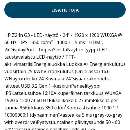
LISÄTIETOJA
HP Z24n G3 - LED-näyttö - 24" - 1920 x 1200 WUXGA @
60 Hz - IPS - 350 cd/m² - 1000:1 - 5 ms - HDMI,
2xDisplayPort - hopeaYleistäNäytön tyyppi LED-
taustavalaistu LCD-näyttö / TFT-
aktiivimatriisiEnergialuokka Luokka A+Energiankulutus
vuosittain 25 kWhVirrankulutus (On-tilassa) 16.6
WNäytön koko 24"Kuva-ala 24"Sisäänrakennetut
laitteet USB 3.2 Gen 1 -keskitinPaneelityyppi
IPSKatselusuhde 16:10Alkuperäinen tarkkuus WUXGA
1920 x 1200 at 60 HzPikselikoko 0.27 mmPikseliä per
tuuma 96Kirkkaus 350 cd/m²Kontrastisuhde 1000:1 /
10000000:1 (dynaaminen)Vasteaika 5 ms (gray-to-gray
with overdrive)Pystysuuntainen päivityssuhde 50 - 60
HzVaakasuuntainen päivityssuhde 30 - 75