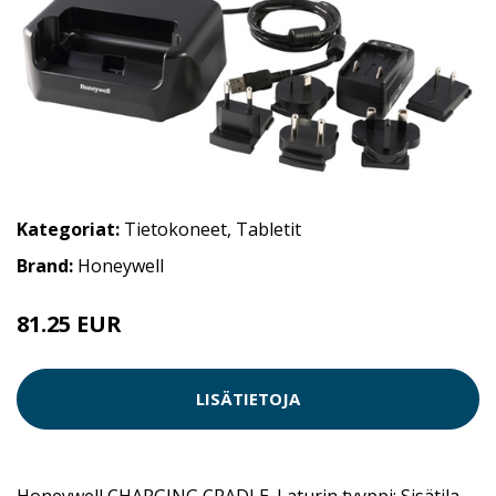
Kategoriat:
Tietokoneet
,
Tabletit
Brand:
Honeywell
81.25 EUR
LISÄTIETOJA
Honeywell CHARGING CRADLE. Laturin tyyppi: Sisätila,