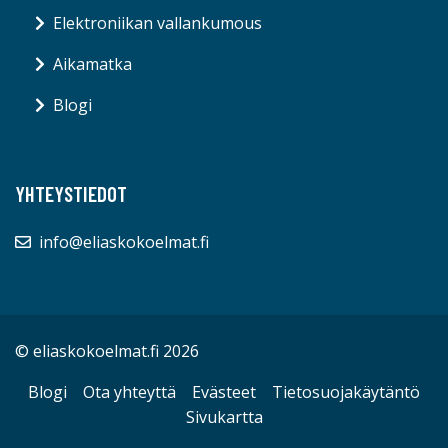
Elektroniikan vallankumous
Aikamatka
Blogi
YHTEYSTIEDOT
info@eliaskokoelmat.fi
© eliaskokoelmat.fi 2026
Blogi
Ota yhteyttä
Evästeet
Tietosuojakäytäntö
Sivukartta