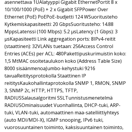
asennettava 1UAlatyyppi Gigabit EthernetPortit 8 x
10/100/1000 (PoE) + 2 x Gigabit SFPPower Over
Ethernet (PoE) PoEPoE-budjetti 124 WSuoritusteho
Kytkemiskapasiteetti: 20 GbpsSuoritusteho: 14.88
MppsLatenssi (100 Mbps): 5.2 µsLatency (1 Gbps): 3
µsKapasiteetti Link aggregation ports: 8IPv4-reitit
(staattinen): 32VLANs tuetaan: 256Access Control
Entries (ACEs) per ACL: 480Pakettipuskurimuistin koko:
1,5 MtMAC osoitetaulukon koko (Address Table Size)
8000 sisäänmenoaJumbo-kehystuki 9216
tavuaReititysprotokolla Staattinen IP
reititysKaukohallintaprotokolla SNMP 1, RMON, SNMP
3, SNMP 2c, HTTP, HTTPS, TFTP,
RADIUSSalausalgoritmi SSLTunnistusmenetelmä
RADIUSOminaisuudet Vuonhallinta, DHCP-tuki, ARP-
tuki, VLAN-tuki, automaattinen maa-satelliittiyhteys
(auto MDI/MDI-X), IGMP snooping, IPv6 tuki,
vuorosuuntainen toiminto, kaksisuuntainen toiminto,