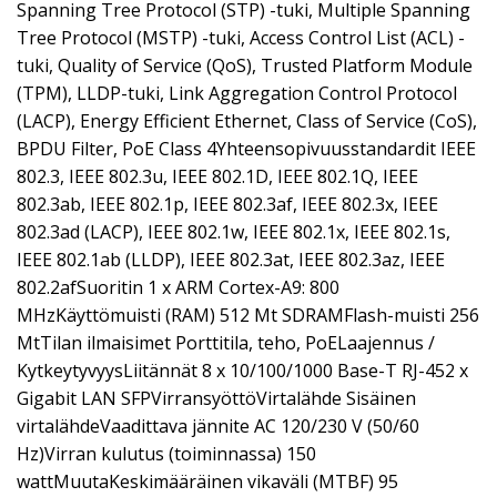
Spanning Tree Protocol (STP) -tuki, Multiple Spanning
Tree Protocol (MSTP) -tuki, Access Control List (ACL) -
tuki, Quality of Service (QoS), Trusted Platform Module
(TPM), LLDP-tuki, Link Aggregation Control Protocol
(LACP), Energy Efficient Ethernet, Class of Service (CoS),
BPDU Filter, PoE Class 4Yhteensopivuusstandardit IEEE
802.3, IEEE 802.3u, IEEE 802.1D, IEEE 802.1Q, IEEE
802.3ab, IEEE 802.1p, IEEE 802.3af, IEEE 802.3x, IEEE
802.3ad (LACP), IEEE 802.1w, IEEE 802.1x, IEEE 802.1s,
IEEE 802.1ab (LLDP), IEEE 802.3at, IEEE 802.3az, IEEE
802.2afSuoritin 1 x ARM Cortex-A9: 800
MHzKäyttömuisti (RAM) 512 Mt SDRAMFlash-muisti 256
MtTilan ilmaisimet Porttitila, teho, PoELaajennus /
KytkeytyvyysLiitännät 8 x 10/100/1000 Base-T RJ-452 x
Gigabit LAN SFPVirransyöttöVirtalähde Sisäinen
virtalähdeVaadittava jännite AC 120/230 V (50/60
Hz)Virran kulutus (toiminnassa) 150
wattMuutaKeskimääräinen vikaväli (MTBF) 95