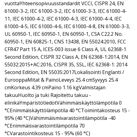
vuottaYhteensopivuusstandardit VCCI, CISPR 24, EN
61000-3-2, IEC 61000-3-2, IEC 61000-3-3, IEC 61000-4-
11, IEC 61000-4-2, IEC 61000-4-3, IEC 61000-4-4, IEC
61000-4-5, IEC 61000-4-6, IEC 61000-4-8, EN 61000-3-3,
UL 60950-1, IEC 60950-1, EN 60950-1, CSA C22.2 No.
60950-1, EN 60825-1, CNS 13438, EN 55024:2010, FCC
CFR47 Part 15 A, ICES-003 issue 6 Class A, UL 62368-1
Second Edition, CISPR 32 Class A, EN 62368-1:2014, EN
55032:2015+AC:2016, CISPR 35, SSL, IEC 62368-1: 2014
Second Edition, EN 55035:2017Lokalisointi Englanti /
EurooppaMitat & PainoLeveys 25.4 cmSyvyys 25.4
cmKorkeus 4.39 cmPaino 1.16 kgValmistajan
takuuHuolto ja tuki Rajoitettu takuu -
elinikäYmpäristötiedotVähimmäiskäyttölämpötila 0
°CEnimmäiskäyttölämpötila 40 °CToimintakosteus 15 -
95% (40 °C)Vähimmäismivarastointilämpötila -40
°CEnimmäisvarastointilämpötila 70
°CVarastointikosteus 15 - 95% (60 °C)