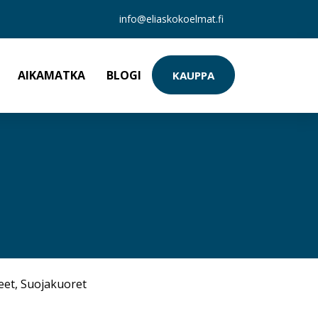
info@eliaskokoelmat.fi
AIKAMATKA
BLOGI
KAUPPA
eet
,
Suojakuoret