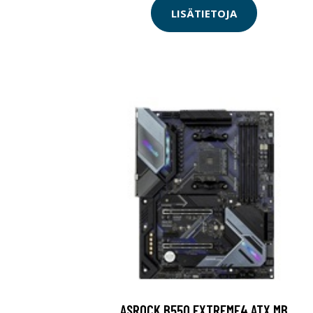
LISÄTIETOJA
ASROCK B550 EXTREME4 ATX MB