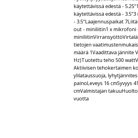
käytettävissä edestä - 5.25"
käytettävissä edestä - 3.5"3
- 3.5"Laajennuspaikat 7Liitä
out - miniliitin1 x mikrofoni 
miniliitinVirransyöttöVirta
tietojen vaatimustenmukai
määrä 1Vaadittava jännite V
Hz)Tuotettu teho 500 wattV
Aktiivisen tehokertaimen kor
ylilataussuoja, lyhytjännite
painoLeveys 16 cmSyvyys 4
cmValmistajan takuuHuolto j
vuotta