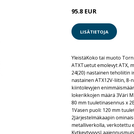
95.8 EUR
LISÄTIETOJA
YleistäKoko tai muoto Tor
ATXTuetut emolevyt ATX, mi
24(20) nastainen teholiitin i
nastainen ATX12V-liitin, 8-n
kiintolevyjen enimmäismäär
lokerikkojen määrä 3Väri M
80 mm tuuletinasennus x 2E
1Vasen puoli: 120 mm tuule
2Järjestelmäkaapin ominais
metalliverkolla, verkotettu
KytkeytyvyysLaajennusmuisti