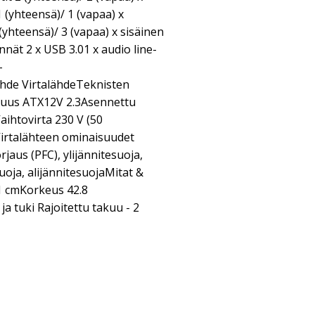
1 (yhteensä)/ 1 (vapaa) x
 (yhteensä)/ 3 (vapaa) x sisäinen
nnät 2 x USB 3.01 x audio line-
-
lähde VirtalähdeTeknisten
suus ATX12V 2.3Asennettu
aihtovirta 230 V (50
irtalähteen ominaisuudet
jaus (PFC), ylijännitesuoja,
suoja, alijännitesuojaMitat &
1 cmKorkeus 42.8
a tuki Rajoitettu takuu - 2