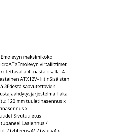
niEmolevyn maksimikoko
croATXEmolevyn virtaliittimet
rrotettavalla 4 -nasta osalla, 4-
astainen ATX12V- liitinSisäisten
ä 3Edestä saavutettavien
ustaJäähdytysjärjestelmä Taka:
tu: 120 mm tuuletinasennus x
tinasennus x
uudet Sivutuuletus
 etupaneeliLaajennus /
t 2 (yhteensä)/ 2 (vapaa) x