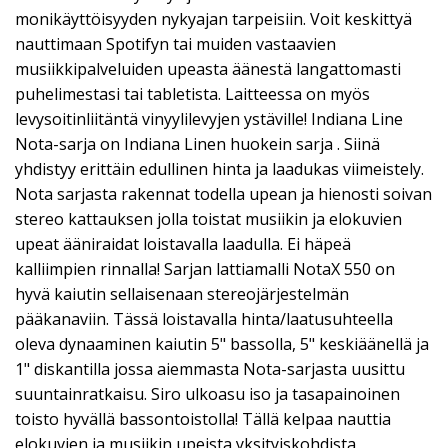
monikäyttöisyyden nykyajan tarpeisiin. Voit keskittyä
nauttimaan Spotifyn tai muiden vastaavien
musiikkipalveluiden upeasta äänestä langattomasti
puhelimestasi tai tabletista. Laitteessa on myös
levysoitinliitäntä vinyylilevyjen ystäville! Indiana Line
Nota-sarja on Indiana Linen huokein sarja . Siinä
yhdistyy erittäin edullinen hinta ja laadukas viimeistely.
Nota sarjasta rakennat todella upean ja hienosti soivan
stereo kattauksen jolla toistat musiikin ja elokuvien
upeat ääniraidat loistavalla laadulla. Ei häpeä
kalliimpien rinnalla! Sarjan lattiamalli NotaX 550 on
hyvä kaiutin sellaisenaan stereojärjestelmän
pääkanaviin. Tässä loistavalla hinta/laatusuhteella
oleva dynaaminen kaiutin 5" bassolla, 5" keskiäänellä ja
1" diskantilla jossa aiemmasta Nota-sarjasta uusittu
suuntainratkaisu. Siro ulkoasu iso ja tasapainoinen
toisto hyvällä bassontoistolla! Tällä kelpaa nauttia
elokuvien ja musiikin upeista yksityiskohdista